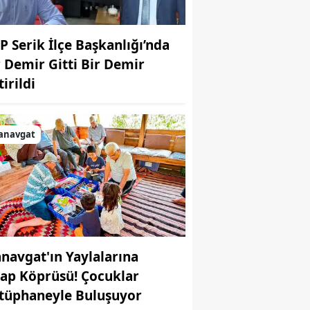
P Serik İlçe Başkanlığı’nda
r Demir Gitti Bir Demir
irildi
anavgat
navgat'ın Yaylalarına
tap Köprüsü! Çocuklar
tüphaneyle Buluşuyor