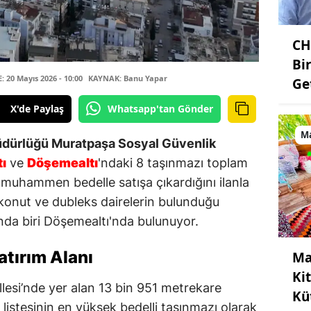
CH
Bi
20 Mayıs 2026 - 10:00
KAYNAK: Banu Yapar
Get
X'de Paylaş
Whatsapp'tan Gönder
M
üdürlüğü Muratpaşa Sosyal Güvenlik
ı
ve
Döşemealtı
'ndaki 8 taşınmazı toplam
 muhammen bedelle satışa çıkardığını ilanla
 konut ve dubleks dairelerin bulunduğu
'nda biri Döşemealtı'nda bulunuyor.
tırım Alanı
Ma
Ki
llesi’nde yer alan 13 bin 951 metrekare
Kü
listesinin en yüksek bedelli taşınmazı olarak