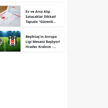
Ev ve Arsa Alıp
Satacaklar Dikkat!
Tapuda "Güvenli
Ödeme Sistemi"
Ertelendi
Beşiktaş'ın Avrupa
Ligi Mesaisi Başlıyor!
Hradec Kralove -
Beşiktaş İlk 11'ler
belli oldu