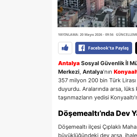
YAYINLAMA: 20 Mayıs 2026 - 09:56
GÜNCELLEME: 
Facebook'ta Paylaş
Antalya
Sosyal Güvenlik İl M
Merkezi
,
Antalya
'nın
Konyaalt
357 milyon 200 bin Türk Lirası
duyurdu. Aralarında arsa, lüks
taşınmazların yedisi Konyaaltı
Döşemealtı’nda Dev Ya
Döşemealtı ilçesi Çıplaklı Maha
büyüklüğündeki dev arsa, ihale 