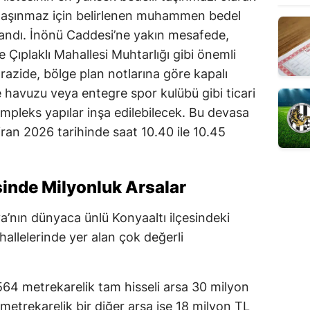
u taşınmaz için belirlenen muhammen bedel
landı. İnönü Caddesi’ne yakın mesafede,
Çıplaklı Mahallesi Muhtarlığı gibi önemli
azide, bölge plan notlarına göre kapalı
e havuzu veya entegre spor kulübü gibi ticari
ompleks yapılar inşa edilebilecek. Bu devasa
iran 2026 tarihinde saat 10.40 ile 10.45
sinde Milyonluk Arsalar
lya’nın dünyaca ünlü Konyaaltı ilçesindeki
llelerinde yer alan çok değerli
64 metrekarelik tam hisseli arsa 30 milyon
metrekarelik bir diğer arsa ise 18 milyon TL