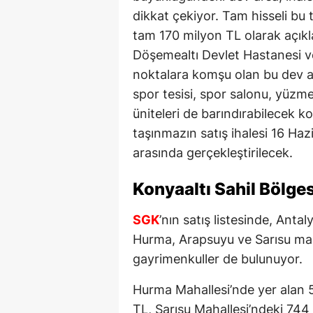
dikkat çekiyor. Tam hisseli b
tam 170 milyon TL olarak açık
Döşemealtı Devlet Hastanesi ve 
noktalara komşu olan bu dev ar
spor tesisi, spor salonu, yüzm
üniteleri de barındırabilecek k
taşınmazın satış ihalesi 16 Haz
arasında gerçekleştirilecek.
Konyaaltı Sahil Bölge
SGK
’nın satış listesinde, Anta
Hurma, Arapsuyu ve Sarısu maha
gayrimenkuller de bulunuyor.
Hurma Mahallesi’nde yer alan 5
TL, Sarısu Mahallesi’ndeki 744 