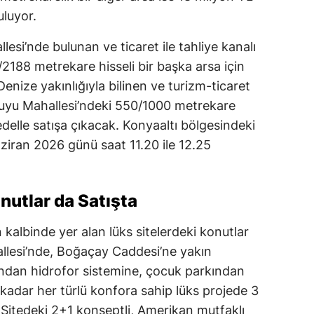
luyor.
si’nde bulunan ve ticaret ile tahliye kanalı
/2188 metrekare hisseli bir başka arsa için
Denize yakınlığıyla bilinen ve turizm-ticaret
uyu Mahallesi’ndeki 550/1000 metrekare
edelle satışa çıkacak. Konyaaltı bölgesindeki
Haziran 2026 günü saat 11.20 ile 12.25
nutlar da Satışta
n kalbinde yer alan lüks sitelerdeki konutlar
allesi’nde, Boğaçay Caddesi’ne yakın
dan hidrofor sistemine, çocuk parkından
e kadar her türlü konfora sahip lüks projede 3
Sitedeki 2+1 konseptli, Amerikan mutfaklı