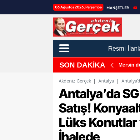
06 Ağustos 2026, Perşembe
MANŞETLER
Resmi İlanl
SON DAKİKA
 sektöründe ekonomik kriz derinleşiyor, konkordato
Mersin'd
Akdeniz Gerçek
|
Antalya
|
Antalya’
Antalya’da SG
Satış! Konyaal
Lüks Konutlar
İhalede