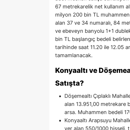
67 metrekarelik net kullanım a
milyon 200 bin TL muhammen bed
alan 37 ve 34 numaralı, 84 metr
ve ebeveyn banyolu 1+1 dubleks 
bin TL başlangıç bedeli belirle
tarihinde saat 11.20 ile 12.05 
tamamlanacak.
Konyaaltı ve Döşemea
Satışta?
Döşemealtı Çıplaklı Mahall
alan 13.951,00 metrekare b
arsa. Muhammen bedeli 17
Konyaaltı Arapsuyu Mahalle
yer alan 550/1000 hisseli, t