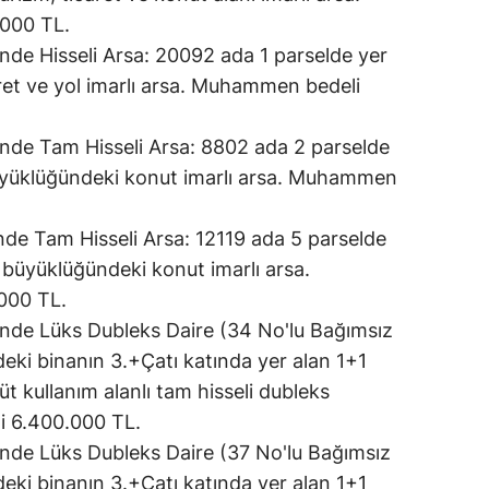
000 TL.
nde Hisseli Arsa: 20092 ada 1 parselde yer
aret ve yol imarlı arsa. Muhammen bedeli
’nde Tam Hisseli Arsa: 8802 ada 2 parselde
üyüklüğündeki konut imarlı arsa. Muhammen
’nde Tam Hisseli Arsa: 12119 ada 5 parselde
büyüklüğündeki konut imarlı arsa.
000 TL.
’nde Lüks Dubleks Daire (34 No'lu Bağımsız
eki binanın 3.+Çatı katında yer alan 1+1
t kullanım alanlı tam hisseli dubleks
 6.400.000 TL.
’nde Lüks Dubleks Daire (37 No'lu Bağımsız
eki binanın 3.+Çatı katında yer alan 1+1