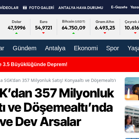
E-Gazete
Yaza
VİDEOLAR
FOTO GALERİ
ANTALYA HAVA DURUMU
Bitcoin
Dolar
Euro
Gram Altın
Çeyrek A
(USDT)
47,5996
54,9721
6.493,25
10.616
64.750,09
ar
Gündem
Antalya
Ekonomi
Spor
Yaş
e 3.5 Büyüklüğünde Deprem!
da SGK’dan 357 Milyonluk Satış! Konyaaltı ve Döşemealtı’nda Lüks K
K’dan 357 Milyonluk
tı ve Döşemealtı’nda
 ve Dev Arsalar