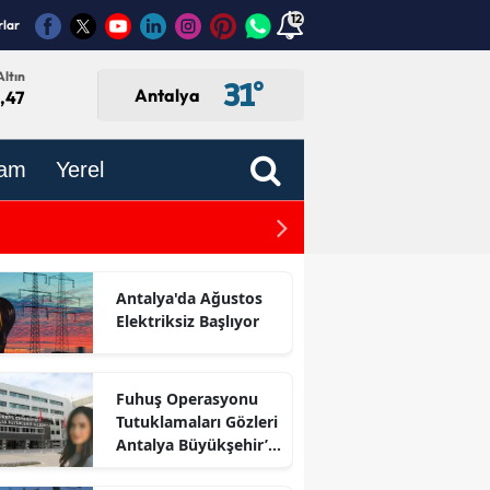
12
rlar
ltın
31
°
Antalya
,47
am
Yerel
Kumluca'daki Yangın Bölg
onutlar ve Dev Arsalar İhalede
Antalya'da Ağustos
Elektriksiz Başlıyor
Fuhuş Operasyonu
Tutuklamaları Gözleri
Antalya Büyükşehir’e
Çevirdi