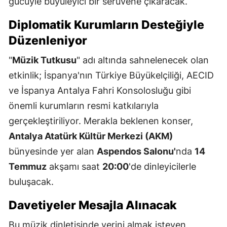
gücüyle büyüleyici bir serüvene çıkaracak.
Diplomatik Kurumların Desteğiyle
Düzenleniyor
"
Müzik Tutkusu
" adı altında sahnelenecek olan
etkinlik; İspanya'nın Türkiye Büyükelçiliği, AECID
ve İspanya Antalya Fahri Konsolosluğu gibi
önemli kurumların resmi katkılarıyla
gerçekleştiriliyor. Merakla beklenen konser,
Antalya Atatürk Kültür Merkezi (AKM)
bünyesinde yer alan
Aspendos Salonu'
nda
14
Temmuz
akşamı saat
20:00
'de dinleyicilerle
buluşacak.
Davetiyeler Mesajla Alınacak
Bu müzik dinletisinde yerini almak isteyen