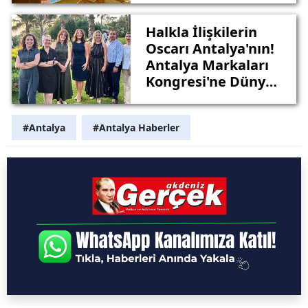
Bekleyen Gizli
Kültür Durağı
Halkla İlişkilerin
Oscarı Antalya'nın!
Antalya Markaları
Kongresi'ne Dünya
Birinciliği
#Antalya
#Antalya Haberler