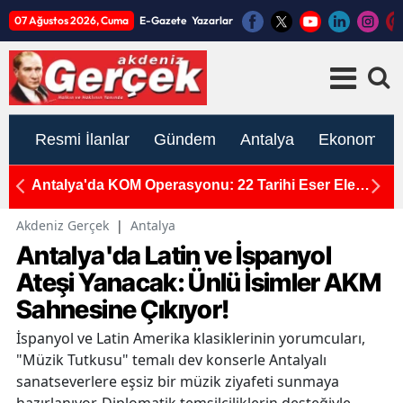
07 Ağustos 2026, Cuma
E-Gazete
Yazarlar
Resmi İlanlar
Gündem
Antalya
Ekonomi
nı
Antalya'da KOM Operasyonu: 22 Tarihi Eser Ele
K
Geçirildi
Y
Akdeniz Gerçek
|
Antalya
Antalya'da Latin ve İspanyol
Ateşi Yanacak: Ünlü İsimler AKM
Sahnesine Çıkıyor!
İspanyol ve Latin Amerika klasiklerinin yorumcuları,
"Müzik Tutkusu" temalı dev konserle Antalyalı
sanatseverlere eşsiz bir müzik ziyafeti sunmaya