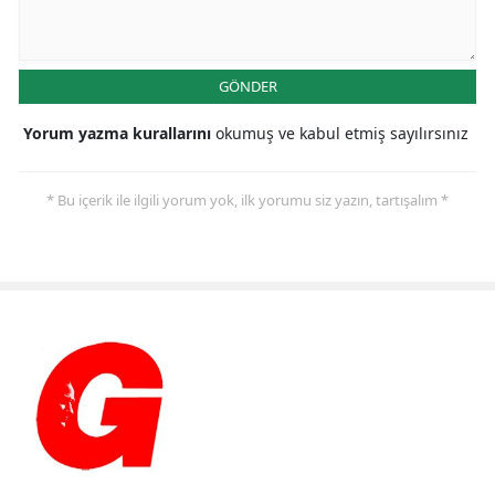
GÖNDER
Yorum yazma kurallarını
okumuş ve kabul etmiş sayılırsınız
* Bu içerik ile ilgili yorum yok, ilk yorumu siz yazın, tartışalım *