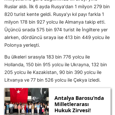
Ruslar aldı. İlk 6 ayda Rusya'dan 1 milyon 279 bin
820 turist kente geldi. Rusya'yı kıl payı farkla 1
milyon 178 bin 927 yolcu ile Almanya takip etti.
Üçüncü sırada 575 bin 974 turist ile İngiltere yer
alırken, dördüncü sıraya ise 413 bin 449 yolcu ile
Polonya yerleşti.
Bu ülkeleri sırasıyla 183 bin 776 yolcu ile
Hollanda, 150 bin 915 yolcu ile Ukrayna, 132 bin
205 yolcu ile Kazakistan, 90 bin 390 yolcu ile
Litvanya ve 77 bin 526 yolcu ile Çekya izledi.
Antalya Barosu'nda
Milletlerarası
Hukuk Zirvesi!