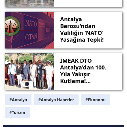
Antalya
Barosu'ndan
Valiliğin 'NATO'
Yasağına Tepki!
İMEAK DTO
Antalya'dan 100.
Yıla Yakışır
Kutlama!
Kaleiçi'nde Kabotaj
Bayramı Coşkusu
#Antalya
#Antalya Haberler
#Ekonomi
#Turizm