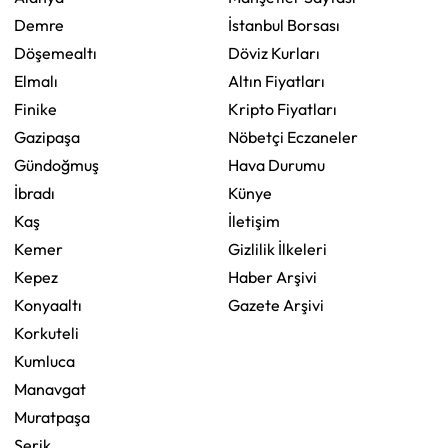
Demre
İstanbul Borsası
Döşemealtı
Döviz Kurları
Elmalı
Altın Fiyatları
Finike
Kripto Fiyatları
Gazipaşa
Nöbetçi Eczaneler
Gündoğmuş
Hava Durumu
İbradı
Künye
Kaş
İletişim
Kemer
Gizlilik İlkeleri
Kepez
Haber Arşivi
Konyaaltı
Gazete Arşivi
Korkuteli
Kumluca
Manavgat
Muratpaşa
Serik