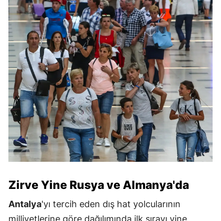
Zirve Yine Rusya ve Almanya'da
Antalya
'yı tercih eden dış hat yolcularının
milliyetlerine göre dağılımında ilk sırayı yine