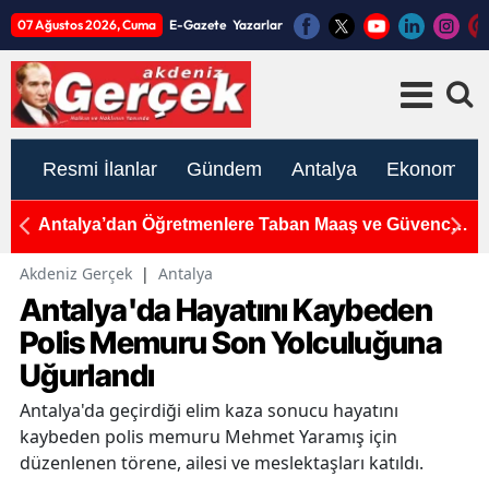
07 Ağustos 2026, Cuma
E-Gazete
Yazarlar
Resmi İlanlar
Gündem
Antalya
Ekonomi
sak
Antalya’dan Öğretmenlere Taban Maaş ve Güvence
A
Çağrısı
7
Akdeniz Gerçek
|
Antalya
Antalya'da Hayatını Kaybeden
Polis Memuru Son Yolculuğuna
Uğurlandı
Antalya'da geçirdiği elim kaza sonucu hayatını
kaybeden polis memuru Mehmet Yaramış için
düzenlenen törene, ailesi ve meslektaşları katıldı.