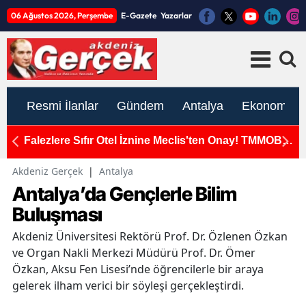
06 Ağustos 2026, Perşembe
E-Gazete
Yazarlar
Resmi İlanlar
Gündem
Antalya
Ekonomi
ar
Falezlere Sıfır Otel İznine Meclis'ten Onay! TMMOB
A
ve STK'lar Hareket Geçti
Akdeniz Gerçek
|
Antalya
Antalya’da Gençlerle Bilim
Buluşması
Akdeniz Üniversitesi Rektörü Prof. Dr. Özlenen Özkan
ve Organ Nakli Merkezi Müdürü Prof. Dr. Ömer
Özkan, Aksu Fen Lisesi’nde öğrencilerle bir araya
gelerek ilham verici bir söyleşi gerçekleştirdi.