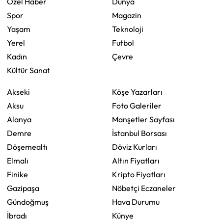
Özel Haber
Dünya
Spor
Magazin
Yaşam
Teknoloji
Yerel
Futbol
Kadın
Çevre
Kültür Sanat
Akseki
Köşe Yazarları
Aksu
Foto Galeriler
Alanya
Manşetler Sayfası
Demre
İstanbul Borsası
Döşemealtı
Döviz Kurları
Elmalı
Altın Fiyatları
Finike
Kripto Fiyatları
Gazipaşa
Nöbetçi Eczaneler
Gündoğmuş
Hava Durumu
İbradı
Künye