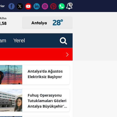
12
rlar
Altın
28
°
Antalya
1,58
am
Yerel
Antalya’dan Öğretmenlere
Antalya'da Ağustos
Elektriksiz Başlıyor
Fuhuş Operasyonu
Tutuklamaları Gözleri
Antalya Büyükşehir’e
Çevirdi