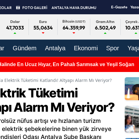
E-Gazete
Yaza
EOLAR
FOTO GALERİ
ANTALYA HAVA DURUMU
Bitcoin
Dolar
Euro
Gram Altın
Çeyrek 
(USDT)
47,7033
55,0634
6.502,49
10.63
64.359,99
ar
Gündem
Antalya
Ekonomi
Spor
Yaş
Halinde En Ucuz Hıyar, En Pahalı Sarımsak ve Yeşil Soğan
a Elektrik Tüketimi Katlandı! Altyapı Alarm Mı Veriyor?
ktrik Tüketimi
apı Alarm Mı Veriyor?
olsüz nüfus artışı ve hızlanan turizm
a elektrik şebekelerine binen yük zirveye
ndisleri Odası Antalya Şube Başkanı