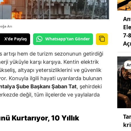
An
El
oğa Arı
7-
X'de Paylaş
Whatsapp'tan Gönder
Aç
s artışı hem de turizm sezonunun getirdiği
rji yüküyle karşı karşıya. Kentin elektrik
An
eliş, altyapı yetersizliklerini ve güvenlik
yor. Konuyla ilgili hayati uyarılarda bulunan
Antalya Şube Başkanı Şaban Tat
, şehirdeki
rkezde değil, tüm ilçelerde ve yaylalarda
Ta
nü Kurtarıyor, 10 Yıllık
kri