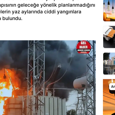
yapısının geleceğe yönelik planlanmadığını
lerin yaz aylarında ciddi yangınlara
a bulundu.
An