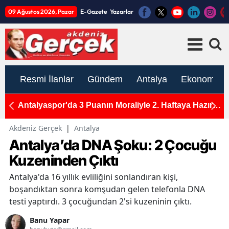
09 Ağustos 2026, Pazar
E-Gazete
Yazarlar
Resmi İlanlar
Gündem
Antalya
Ekonomi
kranı
Antalyaspor'da 3 Puanın Moraliyle 2. Haftaya Hazırlık
A
Başladı: Korkmaz Yönetiminde 2 Grup Çalıştı
B
Akdeniz Gerçek
|
Antalya
Antalya’da DNA Şoku: 2 Çocuğu
Kuzeninden Çıktı
Antalya'da 16 yıllık evliliğini sonlandıran kişi,
boşandıktan sonra komşudan gelen telefonla DNA
testi yaptırdı. 3 çocuğundan 2'si kuzeninin çıktı.
Banu Yapar