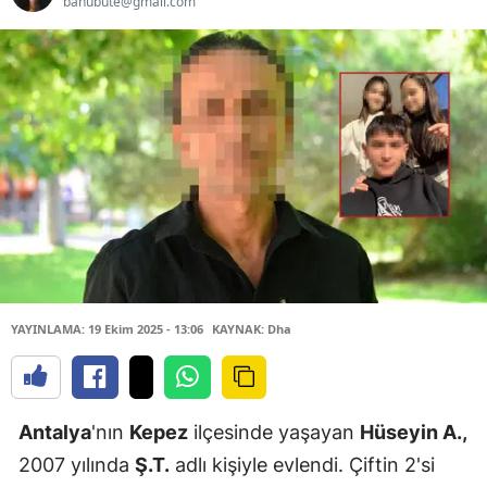
banubute@gmail.com
YAYINLAMA: 19 Ekim 2025 - 13:06
KAYNAK: Dha
Antalya
'nın
Kepez
ilçesinde yaşayan
Hüseyin A.,
2007 yılında
Ş.T.
adlı kişiyle evlendi. Çiftin 2'si