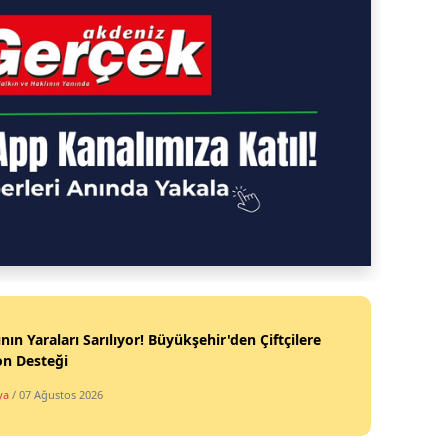
nın Yaraları Sarılıyor! Büyükşehir'den Çiftçilere
on Desteği
ya
/ 07 Ağustos 2026