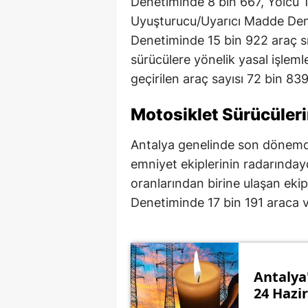
Denetiminde 8 bin 667, Yolcu T
Uyuşturucu/Uyarıcı Madde Den
Denetiminde 15 bin 922 araç sı
sürücülere yönelik yasal işlem
geçirilen araç sayısı 72 bin 839
Motosiklet Sürücüleri
Antalya genelinde son dönemde s
emniyet ekiplerinin radarınday
oranlarından birine ulaşan ekip
Denetiminde 17 bin 191 araca v
Antalya'
24 Hazi