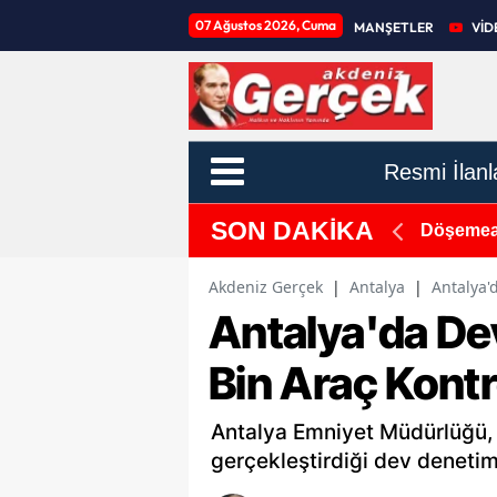
07 Ağustos 2026, Cuma
MANŞETLER
VİD
Resmi İlanl
SON DAKİKA
ere Naylon Desteği
Döşemeal
Akdeniz Gerçek
|
Antalya
|
Antalya'
Antalya'da Dev
Bin Araç Kont
Antalya Emniyet Müdürlüğü, 
gerçekleştirdiği dev deneti