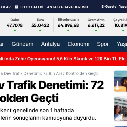
E-Gazete
Yaza
EOLAR
FOTO GALERİ
ANTALYA HAVA DURUMU
Bitcoin
Dolar
Euro
Gram Altın
Çeyrek A
(USDT)
47,7078
55,0422
6.617,22
10.819
64.896,68
ar
Gündem
Antalya
Ekonomi
Spor
Yaş
tı'nda Zehir Operasyonu! 5,6 Kilo Skunk ve 120 Bin TL Ele G
da Dev Trafik Denetimi: 72 Bin Araç Kontrolden Geçti
 Trafik Denetimi: 72
rolden Geçti
kent genelinde son 1 haftada
mlerin sonuçlarını kamuoyuna duyurdu.