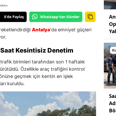
ülten
An
X'de Paylaş
Whatsapp'tan Gönder
Op
eketlendirdiği
Antalya
'da emniyet güçleri
Ya
yor.
 Saat Kesintisiz Denetim
K
trafik birimleri tarafından son 1 haftalık
rütüldü. Özellikle araç trafiğini kontrol
 önüne geçmek için kentin en işlek
arı kuruldu.
Sa
Ad
Bö