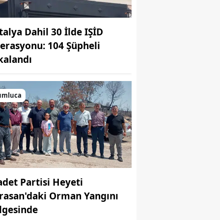
talya Dahil 30 İlde IŞİD
erasyonu: 104 Şüpheli
kalandı
umluca
adet Partisi Heyeti
rasan'daki Orman Yangını
lgesinde