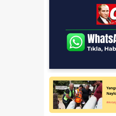
Yangı
Nayl
#Antal