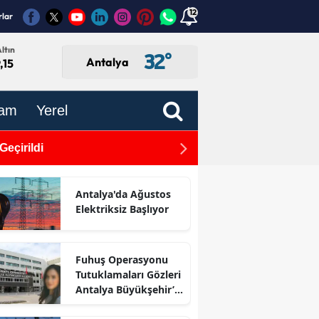
12
rlar
ltın
32
°
Antalya
,15
am
Yerel
eçirildi
Antalya Dahil 30 İlde IŞİ
Antalya'da Ağustos
Elektriksiz Başlıyor
Fuhuş Operasyonu
Tutuklamaları Gözleri
Antalya Büyükşehir’e
Çevirdi