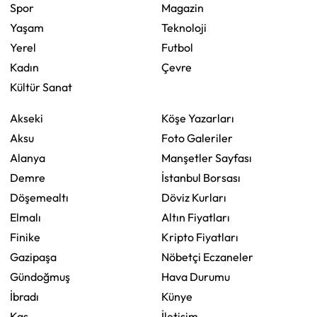
Spor
Magazin
Yaşam
Teknoloji
Yerel
Futbol
Kadın
Çevre
Kültür Sanat
Akseki
Köşe Yazarları
Aksu
Foto Galeriler
Alanya
Manşetler Sayfası
Demre
İstanbul Borsası
Döşemealtı
Döviz Kurları
Elmalı
Altın Fiyatları
Finike
Kripto Fiyatları
Gazipaşa
Nöbetçi Eczaneler
Gündoğmuş
Hava Durumu
İbradı
Künye
Kaş
İletişim