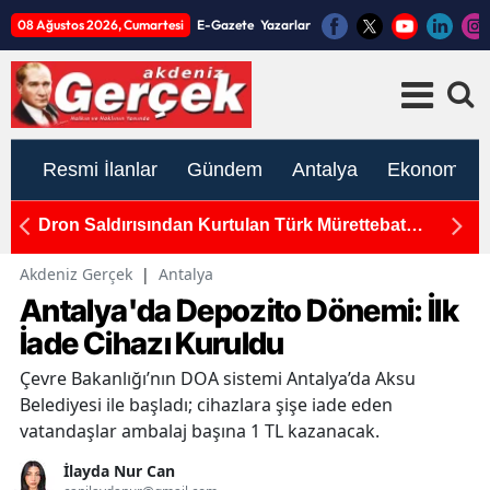
08 Ağustos 2026, Cumartesi
E-Gazete
Yazarlar
Resmi İlanlar
Gündem
Antalya
Ekonomi
'den
Dron Saldırısından Kurtulan Türk Mürettebat
A
Antalya'da
U
Akdeniz Gerçek
|
Antalya
Antalya'da Depozito Dönemi: İlk
İade Cihazı Kuruldu
Çevre Bakanlığı’nın DOA sistemi Antalya’da Aksu
Belediyesi ile başladı; cihazlara şişe iade eden
vatandaşlar ambalaj başına 1 TL kazanacak.
İlayda Nur Can