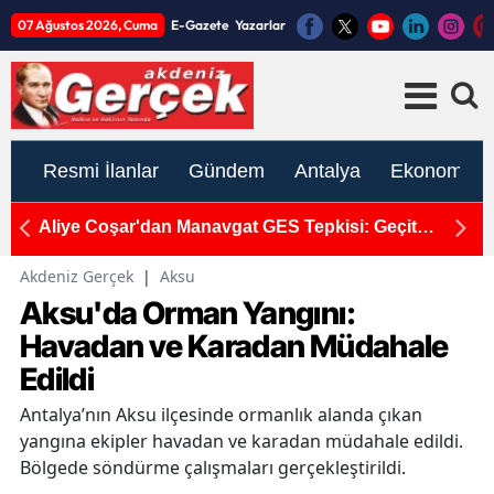
07 Ağustos 2026, Cuma
E-Gazete
Yazarlar
Resmi İlanlar
Gündem
Antalya
Ekonomi
pa
Aliye Coşar'dan Manavgat GES Tepkisi: Geçit
A
Vermeyeceğiz!
T
Akdeniz Gerçek
|
Aksu
Aksu'da Orman Yangını:
Havadan ve Karadan Müdahale
Edildi
Antalya’nın Aksu ilçesinde ormanlık alanda çıkan
yangına ekipler havadan ve karadan müdahale edildi.
Bölgede söndürme çalışmaları gerçekleştirildi.