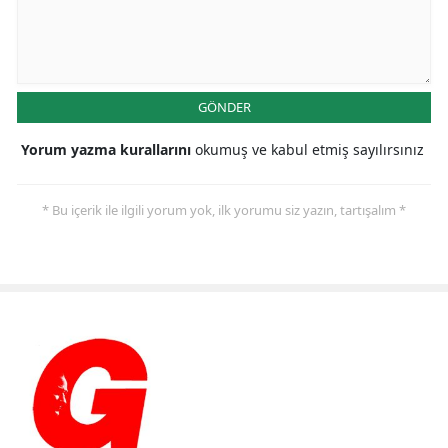
GÖNDER
Yorum yazma kurallarını
okumuş ve kabul etmiş sayılırsınız
* Bu içerik ile ilgili yorum yok, ilk yorumu siz yazın, tartışalım *