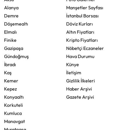
Alanya
Manşetler Sayfası
Demre
İstanbul Borsası
Döşemealtı
Döviz Kurları
Elmalı
Altın Fiyatları
Finike
Kripto Fiyatları
Gazipaşa
Nöbetçi Eczaneler
Gündoğmuş
Hava Durumu
İbradı
Künye
Kaş
İletişim
Kemer
Gizlilik İlkeleri
Kepez
Haber Arşivi
Konyaaltı
Gazete Arşivi
Korkuteli
Kumluca
Manavgat
Muratpaşa