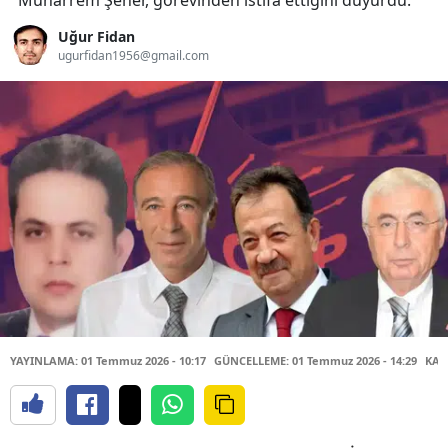
Muharrem Şener, görevinden istifa ettiğini duyurdu.
Uğur Fidan
ugurfidan1956@gmail.com
YAYINLAMA: 01 Temmuz 2026 - 10:17
GÜNCELLEME: 01 Temmuz 2026 - 14:29
KAY