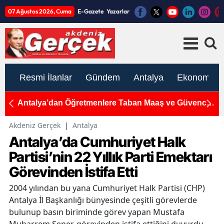
07 Ağustos 2026, Cuma
E-Gazete
Yazarlar
Resmi İlanlar
Gündem
Antalya
Ekonomi
sak
Antalya’dan Öğretmenlere Taban Maaş ve Güvence
A
Çağrısı
7
Akdeniz Gerçek
|
Antalya
Antalya’da Cumhuriyet Halk
Partisi’nin 22 Yıllık Parti Emektarı
Görevinden İstifa Etti
2004 yılından bu yana Cumhuriyet Halk Partisi (CHP)
Antalya İl Başkanlığı bünyesinde çeşitli görevlerde
bulunup basın biriminde görev yapan Mustafa