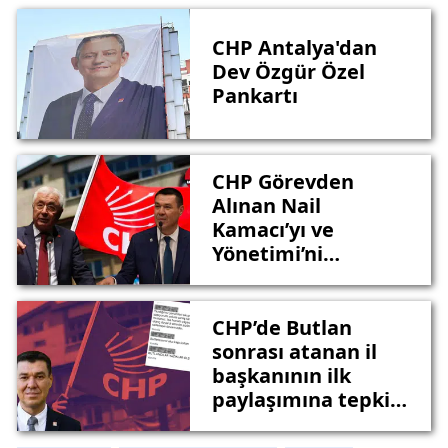
CHP Antalya'dan
Dev Özgür Özel
Pankartı
CHP Görevden
Alınan Nail
Kamacı’yı ve
Yönetimi’ni
Silemedi
CHP’de Butlan
sonrası atanan il
başkanının ilk
paylaşımına tepki
yağdı