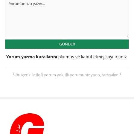
GÖNDER
Yorum yazma kurallarını
okumuş ve kabul etmiş sayılırsınız
* Bu içerik ile ilgili yorum yok, ilk yorumu siz yazın, tartışalım *