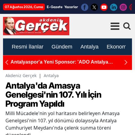
07 Ağustos 2026, Cuma
E-Gazete
Yazarlar
Resmi İlanlar
Gündem
Antalya
Ekonomi
ya
CHP Gazipaşa'da Tahliye Krizinin Perde Arkası
Akdeniz Gerçek
|
Antalya
Antalya'da Amasya
Genelgesi'nin 107. Yılı İçin
Program Yapıldı
Milli Mücadele'nin yol haritasını belirleyen Amasya
Genelgesi'nin 107. yıl dönümü dolayısıyla Antalya
Cumhuriyet Meydanı'nda çelenk sunma töreni