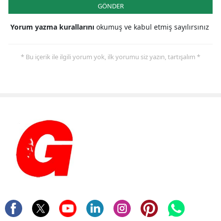
GÖNDER
Yorum yazma kurallarını
okumuş ve kabul etmiş sayılırsınız
* Bu içerik ile ilgili yorum yok, ilk yorumu siz yazın, tartışalım *