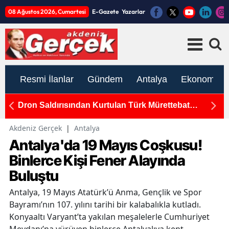
08 Ağustos 2026, Cumartesi
E-Gazete
Yazarlar
Resmi İlanlar
Gündem
Antalya
Ekonomi
'den
Dron Saldırısından Kurtulan Türk Mürettebat
A
Antalya'da
U
Akdeniz Gerçek
|
Antalya
Antalya'da 19 Mayıs Coşkusu!
Binlerce Kişi Fener Alayında
Buluştu
Antalya, 19 Mayıs Atatürk’ü Anma, Gençlik ve Spor
Bayramı’nın 107. yılını tarihi bir kalabalıkla kutladı.
Konyaaltı Varyant’ta yakılan meşalelerle Cumhuriyet