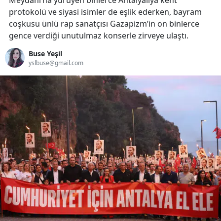
Meydanı’na yürüyen binlerce Antalyalıya kent
protokolü ve siyasi isimler de eşlik ederken, bayram
coşkusu ünlü rap sanatçısı Gazapizm’in on binlerce
gence verdiği unutulmaz konserle zirveye ulaştı.
Buse Yeşil
yslbuse@gmail.com