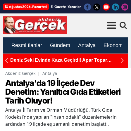
10 Ağustos 2026, Pazartesi
E-Gazete
Yazarlar
Resmi İlanlar
Gündem
Antalya
Ekonomi
e'ye
Deniz Seki Evinde Kaza Geçirdi! Apar Topar
1
Ameliyata Alındı
F
Akdeniz Gerçek
|
Antalya
Antalya'da 19 İlçede Dev
Denetim: Yanıltıcı Gıda Etiketleri
Tarih Oluyor!
Antalya İl Tarım ve Orman Müdürlüğü, Türk Gıda
Kodeksi’nde yapılan "insan odaklı" düzenlemelerin
ardından 19 ilçede eş zamanlı denetim başlattı.