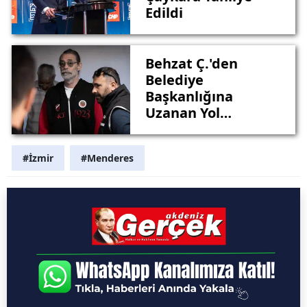
Edildi
Behzat Ç.'den
Belediye
Başkanlığına
Uzanan Yol
Cezaevinde Son
Buldu
#İzmir
#Menderes