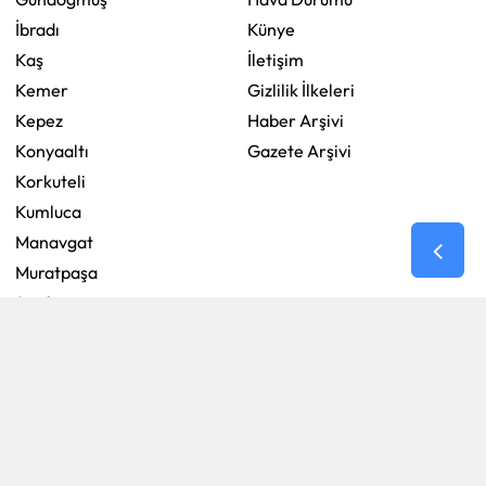
İbradı
Künye
Kaş
İletişim
Kemer
Gizlilik İlkeleri
Kepez
Haber Arşivi
Konyaaltı
Gazete Arşivi
Korkuteli
Kumluca
Manavgat
Muratpaşa
Serik
RSS
Copyright © 2026 . Her hakkı saklıdır.