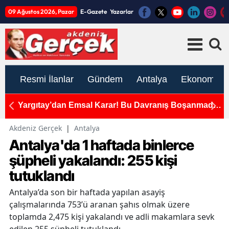
09 Ağustos 2026, Pazar
E-Gazete
Yazarlar
Resmi İlanlar
Gündem
Antalya
Ekonomi
mada
ASAT’tan Altyapı Hamlesi: Yollar da Eş Zamanlı
C
Yenileniyor
Akdeniz Gerçek
|
Antalya
Antalya'da 1 haftada binlerce
şüpheli yakalandı: 255 kişi
tutuklandı
Antalya’da son bir haftada yapılan asayiş
çalışmalarında 753’ü aranan şahıs olmak üzere
toplamda 2,475 kişi yakalandı ve adli makamlara sevk