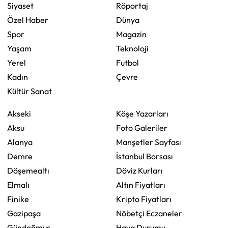
Siyaset
Röportaj
Özel Haber
Dünya
Spor
Magazin
Yaşam
Teknoloji
Yerel
Futbol
Kadın
Çevre
Kültür Sanat
Akseki
Köşe Yazarları
Aksu
Foto Galeriler
Alanya
Manşetler Sayfası
Demre
İstanbul Borsası
Döşemealtı
Döviz Kurları
Elmalı
Altın Fiyatları
Finike
Kripto Fiyatları
Gazipaşa
Nöbetçi Eczaneler
Gündoğmuş
Hava Durumu