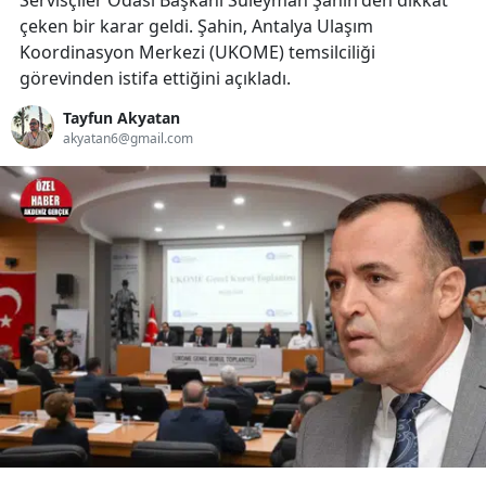
Servisçiler Odası Başkanı Süleyman Şahin'den dikkat
çeken bir karar geldi. Şahin, Antalya Ulaşım
Koordinasyon Merkezi (UKOME) temsilciliği
görevinden istifa ettiğini açıkladı.
Tayfun Akyatan
akyatan6@gmail.com