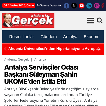
07 Ağustos 2026, Cuma
E-Gazete
Yazarlar
Resmi İlanlar
Gündem
Antalya
Ekonomi
alı
Akdeniz Üniversitesi'nden Hipertansiyona Avrupa
A
Patenti: Uluslararası Tıp Başarısı
V
Akdeniz Gerçek
|
Antalya
Antalya Servisçiler Odası
Başkanı Süleyman Şahin
UKOME’den İstifa Etti
Antalya Büyükşehir Belediyesi'nde geçtiğimiz aylarda
yaşanan C plaka tartışmalarının ardından Türkiye
Şoförler Federasyonu Yönetim Kurulu Üyesi, Antalya