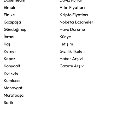
Döşemealtı
Döviz Kurları
Elmalı
Altın Fiyatları
Finike
Kripto Fiyatları
Gazipaşa
Nöbetçi Eczaneler
Gündoğmuş
Hava Durumu
İbradı
Künye
Kaş
İletişim
Kemer
Gizlilik İlkeleri
Kepez
Haber Arşivi
Konyaaltı
Gazete Arşivi
Korkuteli
Kumluca
Manavgat
Muratpaşa
Serik