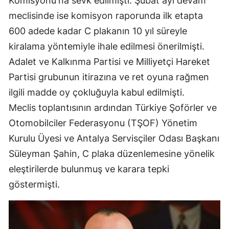
Komisyonu'na sevk edilmişti. Şubat ayı devam
meclisinde ise komisyon raporunda ilk etapta
600 adede kadar C plakanın 10 yıl süreyle
kiralama yöntemiyle ihale edilmesi önerilmişti.
Adalet ve Kalkınma Partisi ve Milliyetçi Hareket
Partisi grubunun itirazına ve ret oyuna rağmen
ilgili madde oy çokluğuyla kabul edilmişti.
Meclis toplantısının ardından Türkiye Şoförler ve
Otomobilciler Federasyonu (TŞOF) Yönetim
Kurulu Üyesi ve Antalya Servisçiler Odası Başkanı
Süleyman Şahin, C plaka düzenlemesine yönelik
eleştirilerde bulunmuş ve karara tepki
göstermişti.