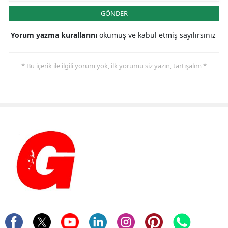
GÖNDER
Yorum yazma kurallarını
okumuş ve kabul etmiş sayılırsınız
* Bu içerik ile ilgili yorum yok, ilk yorumu siz yazın, tartışalım *