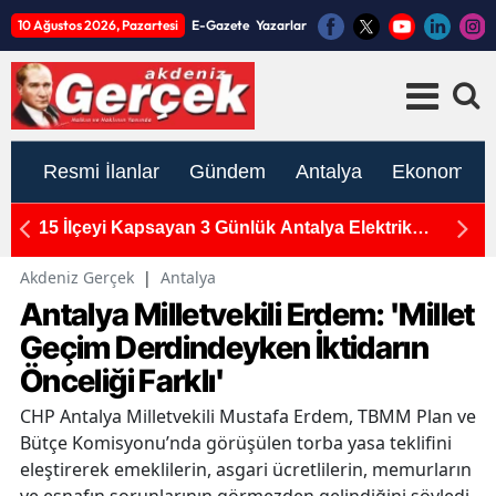
10 Ağustos 2026, Pazartesi
E-Gazete
Yazarlar
Resmi İlanlar
Gündem
Antalya
Ekonomi
n
15 İlçeyi Kapsayan 3 Günlük Antalya Elektrik
M
Kesintisi: 10-11-12 Ağustos Programı Açıklandı
Ka
Akdeniz Gerçek
|
Antalya
Antalya Milletvekili Erdem: 'Millet
Geçim Derdindeyken İktidarın
Önceliği Farklı'
CHP Antalya Milletvekili Mustafa Erdem, TBMM Plan ve
Bütçe Komisyonu’nda görüşülen torba yasa teklifini
eleştirerek emeklilerin, asgari ücretlilerin, memurların