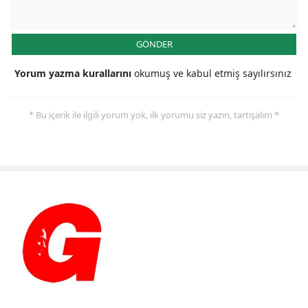
GÖNDER
Yorum yazma kurallarını
okumuş ve kabul etmiş sayılırsınız
* Bu içerik ile ilgili yorum yok, ilk yorumu siz yazın, tartışalım *