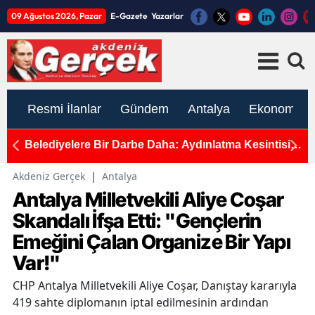
09 Ağustos 2026, Pazar
E-Gazete
Yazarlar
Resmi İlanlar
Gündem
Antalya
Ekonomi
Belediyelere Bir Darbe Daha: Aydınlatma Kesintisi
G
Yüzde 60’a Çıkıyor!
Akdeniz Gerçek
|
Antalya
Antalya Milletvekili Aliye Coşar
Skandalı İfşa Etti: "Gençlerin
Emeğini Çalan Organize Bir Yapı
Var!"
CHP Antalya Milletvekili Aliye Coşar, Danıştay kararıyla
419 sahte diplomanın iptal edilmesinin ardından