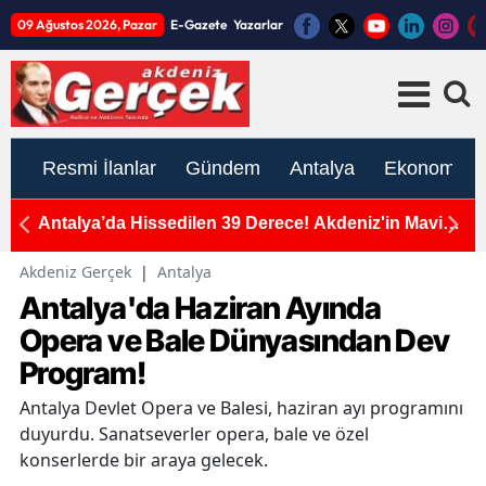
09 Ağustos 2026, Pazar
E-Gazete
Yazarlar
Resmi İlanlar
Gündem
Antalya
Ekonomi
Vergi
Antalya’da Hissedilen 39 Derece! Akdeniz'in Mavi
A
Sularına Sığındılar
Akdeniz Gerçek
|
Antalya
Antalya'da Haziran Ayında
Opera ve Bale Dünyasından Dev
Program!
Antalya Devlet Opera ve Balesi, haziran ayı programını
duyurdu. Sanatseverler opera, bale ve özel
konserlerde bir araya gelecek.