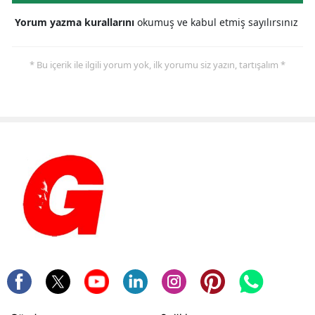
Yorum yazma kurallarını
okumuş ve kabul etmiş sayılırsınız
* Bu içerik ile ilgili yorum yok, ilk yorumu siz yazın, tartışalım *