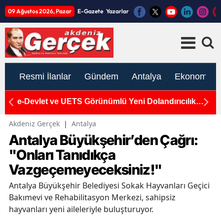
09 Ağustos 2026, Pazar
E-Gazete
Yazarlar
Resmi İlanlar
Gündem
Antalya
Ekonomi
e-Devlet ve UETS Görünümlü Yeni Dolandırıcılık
S
Tuzağı: Uzmanlardan Kritik Uyarı
Bö
G
Akdeniz Gerçek
|
Antalya
Antalya Büyükşehir’den Çağrı:
"Onları Tanıdıkça
Vazgeçemeyeceksiniz!"
Antalya Büyükşehir Belediyesi Sokak Hayvanları Geçici
Bakımevi ve Rehabilitasyon Merkezi, sahipsiz
hayvanları yeni aileleriyle buluşturuyor.