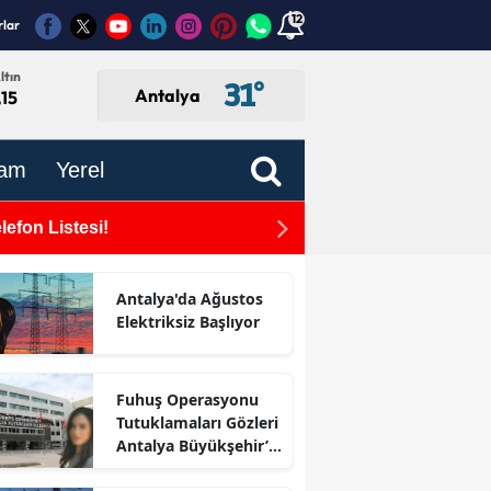
12
rlar
ltın
31
°
Antalya
,15
am
Yerel
efon Listesi!
Antalya Büyükşehir Beled
Antalya'da Ağustos
Elektriksiz Başlıyor
Fuhuş Operasyonu
Tutuklamaları Gözleri
Antalya Büyükşehir’e
Çevirdi