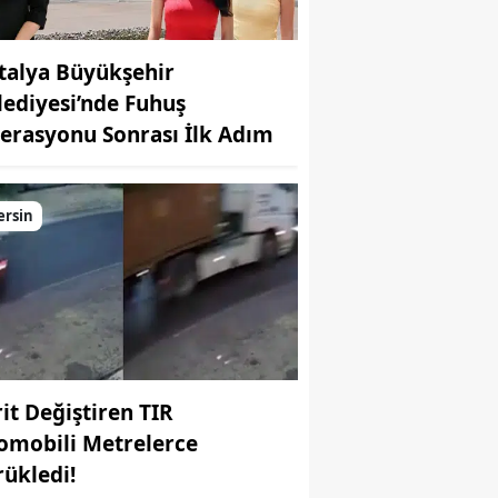
talya Büyükşehir
lediyesi’nde Fuhuş
erasyonu Sonrası İlk Adım
ersin
rit Değiştiren TIR
omobili Metrelerce
rükledi!