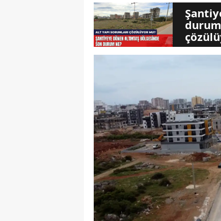
Şantiy
durum 
çözül