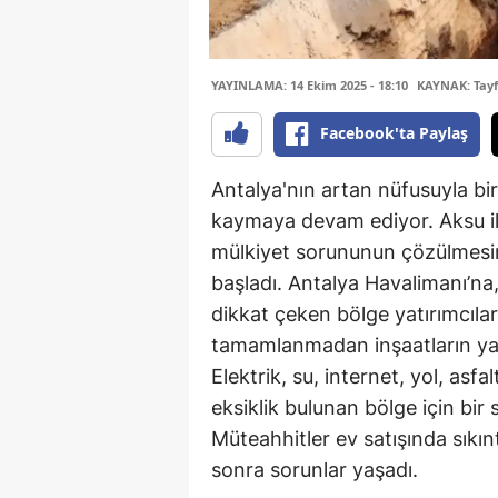
YAYINLAMA: 14 Ekim 2025 - 18:10
KAYNAK: Tay
Facebook'ta Paylaş
Antalya'nın artan nüfusuyla bi
kaymaya devam ediyor. Aksu ilç
mülkiyet sorununun çözülmesini
başladı. Antalya Havalimanı’na,
dikkat çeken bölge yatırımcılar 
tamamlanmadan inşaatların yapıl
Elektrik, su, internet, yol, asfa
eksiklik bulunan bölge için bir 
Müteahhitler ev satışında sıkın
sonra sorunlar yaşadı.