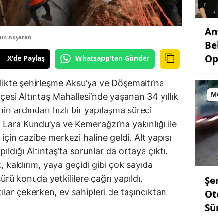
An
fun Akyatan
Be
Op
X'de Paylaş
Whatsapp'tan Gönder
rlikte şehirleşme Aksu’ya ve Döşemaltı’na
M
esi Altıntaş Mahallesi’nde yaşanan 34 yıllık
n ardından hızlı bir yapılaşma süreci
 Lara Kundu’ya ve Kemerağzı’na yakınlığı ile
için cazibe merkezi haline geldi. Alt yapısı
dığı Altıntaş’ta sorunlar da ortaya çıktı.
lt, kaldırım, yaya geçidi gibi çok sayıda
sürü konuda yetkililere çağrı yapıldı.
Şe
tılar çekerken, ev sahipleri de taşındıktan
Ot
Sü