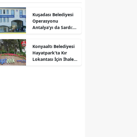
Kuşadası Belediyesi
Operasyonu
Antalya’yı da Sardı:
Çok Sayıda Şüpheli
Gözaltında
Konyaaltı Belediyesi
Hayatpark’ta Kır
Lokantası İçin İhaleye
Çıktı