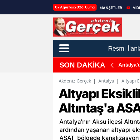
07 Ağustos 2026, Cuma
MANŞETLER
VİD
Resmi İlanl
SON DAKİKA
eyeceğiz!
Antalya’
Akdeniz Gerçek
|
Antalya
|
Altyapı E
Altyapı Eksikl
Altıntaş'a ASA
Antalya'nın Aksu ilçesi Altın
ardından yaşanan altyapı eks
ASAT, bölgede kanalizasyon y