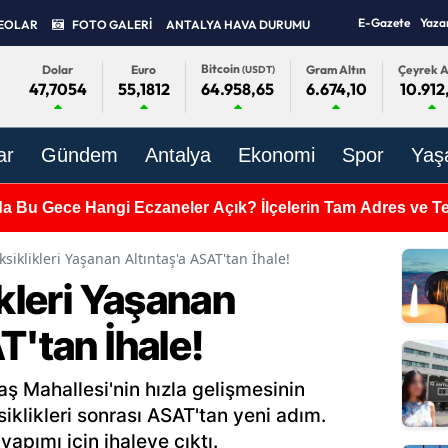
E-Gazete
Yaza
EOLAR
FOTO GALERİ
ANTALYA HAVA DURUMU
Bitcoin
Dolar
Euro
Gram Altın
Çeyrek A
(USDT)
47,7054
55,1812
6.674,10
10.912
64.958,65
ar
Gündem
Antalya
Ekonomi
Spor
Yaş
da Bu Gece Hangi Eczaneler Açık? İlçelerin Tam Adres ve Tel
ksiklikleri Yaşanan Altıntaş'a ASAT'tan İhale!
ikleri Yaşanan
T'tan İhale!
taş Mahallesi'nin hızla gelişmesinin
iklikleri sonrası ASAT'tan yeni adım.
apımı için ihaleye çıktı.