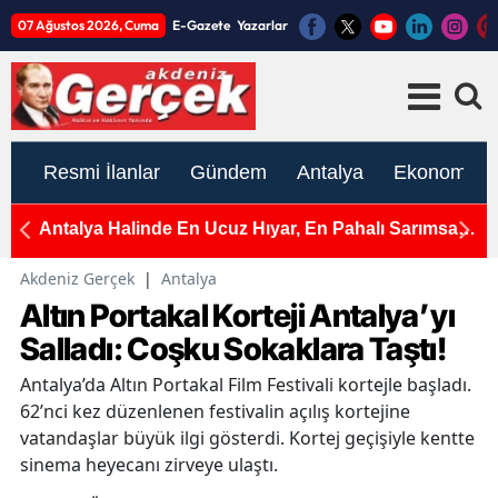
07 Ağustos 2026, Cuma
E-Gazete
Yazarlar
Resmi İlanlar
Gündem
Antalya
Ekonomi
e
Antalya Halinde En Ucuz Hıyar, En Pahalı Sarımsak
A
ve Yeşil Soğan
Ç
Akdeniz Gerçek
|
Antalya
Altın Portakal Korteji Antalya’yı
Salladı: Coşku Sokaklara Taştı!
Antalya’da Altın Portakal Film Festivali kortejle başladı.
62’nci kez düzenlenen festivalin açılış kortejine
vatandaşlar büyük ilgi gösterdi. Kortej geçişiyle kentte
sinema heyecanı zirveye ulaştı.