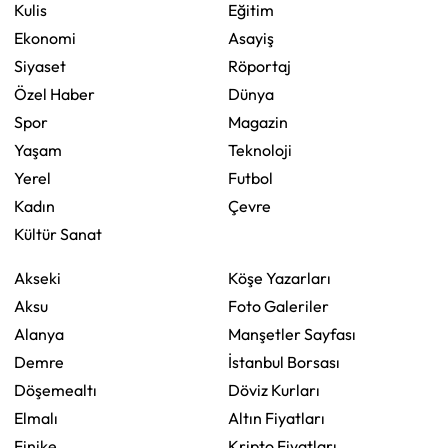
Kulis
Eğitim
Ekonomi
Asayiş
Siyaset
Röportaj
Özel Haber
Dünya
Spor
Magazin
Yaşam
Teknoloji
Yerel
Futbol
Kadın
Çevre
Kültür Sanat
Akseki
Köşe Yazarları
Aksu
Foto Galeriler
Alanya
Manşetler Sayfası
Demre
İstanbul Borsası
Döşemealtı
Döviz Kurları
Elmalı
Altın Fiyatları
Finike
Kripto Fiyatları