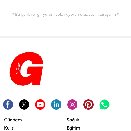
* Bu içerik ile ilgili yorum yok, ilk yorumu siz yazın, tartışalım *
Gündem
Sağlık
Kulis
Eğitim