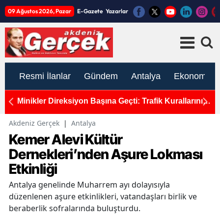
09 Ağustos 2026, Pazar
E-Gazete
Yazarlar
Resmi İlanlar
Gündem
Antalya
Ekonomi
ro!
Minikler Direksiyon Başına Geçti: Trafik Kurallarını
Y
Öğrendi!
T
Akdeniz Gerçek
|
Antalya
Kemer Alevi Kültür
Dernekleri’nden Aşure Lokması
Etkinliği
Antalya genelinde Muharrem ayı dolayısıyla
düzenlenen aşure etkinlikleri, vatandaşları birlik ve
beraberlik sofralarında buluşturdu.