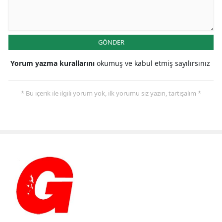
GÖNDER
Yorum yazma kurallarını
okumuş ve kabul etmiş sayılırsınız
* Bu içerik ile ilgili yorum yok, ilk yorumu siz yazın, tartışalım *