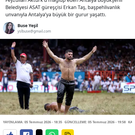
Feyzullah Aktürk’ü mağlup eden Antalya Büyükşehir
Belediyesi ASAT güreşçisi Erkan Taş, başpehlivanlık
unvanıyla Antalya’ya büyük bir gurur yaşattı.
Buse Yeşil
yslbuse@gmail.com
YAYINLAMA: 05 Temmuz 2026 - 18:35
GÜNCELLEME: 05 Temmuz 2026 - 19:58
KAY