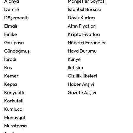
Alanya
Manşetler Sayfası
Demre
İstanbul Borsası
Döşemealtı
Döviz Kurları
Elmalı
Altın Fiyatları
Finike
Kripto Fiyatları
Gazipaşa
Nöbetçi Eczaneler
Gündoğmuş
Hava Durumu
İbradı
Künye
Kaş
İletişim
Kemer
Gizlilik İlkeleri
Kepez
Haber Arşivi
Konyaaltı
Gazete Arşivi
Korkuteli
Kumluca
Manavgat
Muratpaşa