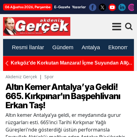
06 Ağustos 2026, Perşembe
E-Gazete
Yazarlar
Resmi İlanlar
Gündem
Antalya
Ekonomi
n
Kırkgöz'de Korkutan Manzara! İçme Suyundan Alkol
D
Şişeleri ve Çöpler Çıktı
"
İk
Akdeniz Gerçek
|
Spor
Altın Kemer Antalya’ya Geldi!
665. Kırkpınar'ın Başpehlivanı
Erkan Taş!
Altın kemer Antalya’ya geldi, er meydanında gurur
rüzgarları esti. 665’inci Tarihi Kırkpınar Yağlı
Güreşleri'nde gösterdiği üstün performansla