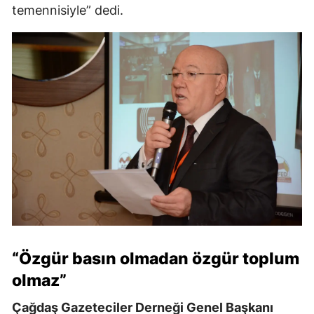
temennisiyle” dedi.
“Özgür basın olmadan özgür toplum
olmaz”
Çağdaş Gazeteciler Derneği Genel Başkanı