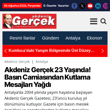
06 Ağustos 2026, Perşembe
E-Gazete
Yazarlar
Resmi İlanlar
Gündem
Antalya
Ekonomi
Kumluca'daki Yangın Bölgesinde Üst Düzey
Dö
İnceleme!
Ya
Akdeniz Gerçek
|
Antalya
Akdeniz Gerçek 23 Yaşında!
Basın Camiasından Kutlama
Mesajları Yağdı
Antalya’da 2004 yılında yayım hayatına başlayan
Akdeniz Gerçek Gazetesi, 23’üncü kuruluş yıl
dönümünü kutluyor. Gazete için basın meslek