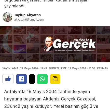
örgütleri ve gazetecilerden kutlama mesajları
yayımlandı.
Tayfun Akyatan
akyatan6@gmail.com
YAYINLAMA: 19 Mayıs 2026 - 12:43
GÜNCELLEME: 19 Mayıs 2026 - 15:56
KAYNAK: 
Antalya’da 19 Mayıs 2004 tarihinde yayım
hayatına başlayan Akdeniz Gerçek Gazetesi,
23’üncü yaşını kutluyor. Yerel basının güçlü ve