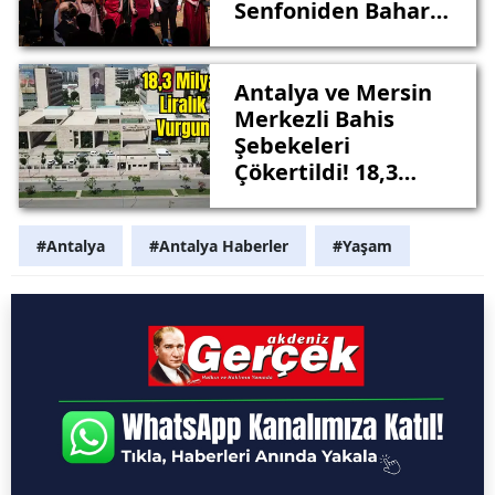
Senfoniden Bahar
Daveti
Antalya ve Mersin
Merkezli Bahis
Şebekeleri
Çökertildi! 18,3
Milyar Liralık
Vurgun
#Antalya
#Antalya Haberler
#Yaşam