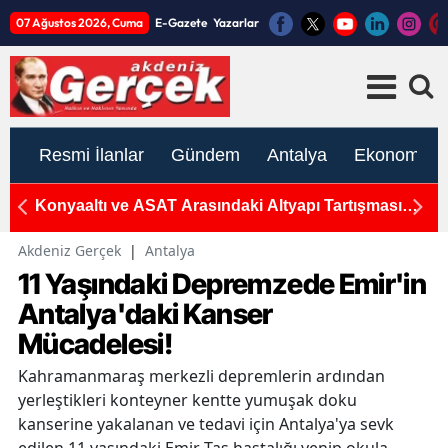
07 Ağustos 2026, Cuma
E-Gazete
Yazarlar
Resmi İlanlar
Gündem
Antalya
Ekonomi
Konyaaltı ve ASAT Arasındaki Altyapı Tartışması
2
Sonrası 3 Milyarlık İş Birliği
G
Akdeniz Gerçek
|
Antalya
11 Yaşındaki Depremzede Emir'in
Antalya'daki Kanser
Mücadelesi!
Kahramanmaraş merkezli depremlerin ardından
yerleştikleri konteyner kentte yumuşak doku
kanserine yakalanan ve tedavi için Antalya'ya sevk