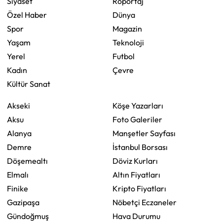
Siyaset
Röportaj
Özel Haber
Dünya
Spor
Magazin
Yaşam
Teknoloji
Yerel
Futbol
Kadın
Çevre
Kültür Sanat
Akseki
Köşe Yazarları
Aksu
Foto Galeriler
Alanya
Manşetler Sayfası
Demre
İstanbul Borsası
Döşemealtı
Döviz Kurları
Elmalı
Altın Fiyatları
Finike
Kripto Fiyatları
Gazipaşa
Nöbetçi Eczaneler
Gündoğmuş
Hava Durumu