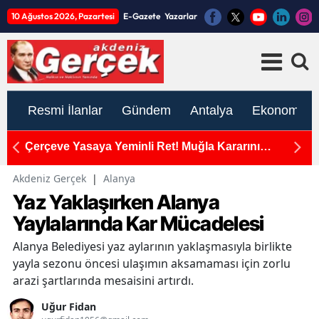
10 Ağustos 2026, Pazartesi
E-Gazete
Yazarlar
Resmi İlanlar
Gündem
Antalya
Ekonomi
İYİ Partili Antalyalı Vekil Poyraz’dan Meclis’te
'Çerçeve Yasa' İsyanı
Akdeniz Gerçek
|
Alanya
Yaz Yaklaşırken Alanya
Yaylalarında Kar Mücadelesi
Alanya Belediyesi yaz aylarının yaklaşmasıyla birlikte
yayla sezonu öncesi ulaşımın aksamaması için zorlu
arazi şartlarında mesaisini artırdı.
Uğur Fidan