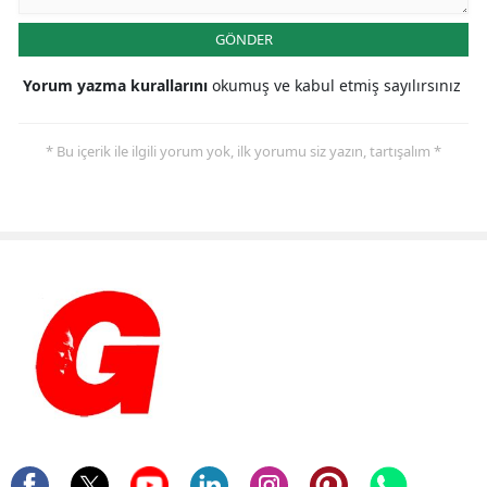
GÖNDER
Yorum yazma kurallarını
okumuş ve kabul etmiş sayılırsınız
* Bu içerik ile ilgili yorum yok, ilk yorumu siz yazın, tartışalım *