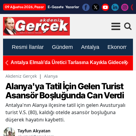
09 Ağustos 2026, Pazar
E-Gazete
Yazarlar
Resmi İlanlar
Gündem
Antalya
Ekonomi
 Elmalı’da Üretici Tarlasına Kayıkla Gidecek
Gazipaşa'da 
Palmiye Ağac
Akdeniz Gerçek
|
Alanya
Alanya'ya Tatil İçin Gelen Turist
Asansör Boşluğunda Can Verdi
Antalya'nın Alanya ilçesine tatil için gelen Avusturyalı
turist V.S. (80), kaldığı otelde asansör boşluğuna
düşerek hayatını kaybetti.
Tayfun Akyatan