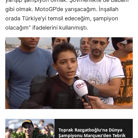
gibi olmak. MotoGP’de yarışacağım. İnşallah
orada Türkiye’yi temsil edeceğim, şampiyon
olacağım” ifadelerini kullanmıştı.
Toprak Razgatlıoğlu'na Dünya
Şampiyonu Marquez'den Tebrik