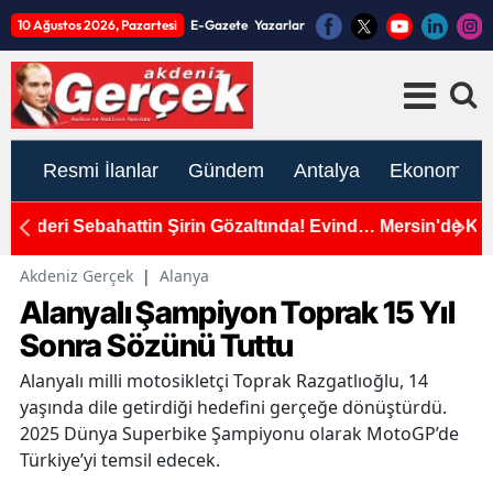
10 Ağustos 2026, Pazartesi
E-Gazete
Yazarlar
Resmi İlanlar
Gündem
Antalya
Ekonomi
inden
Mersin'de Kahreden Olay! 5 Yaşındaki Çocuk
Ç
Çakmak Gazı İddiasıyla Hayatını Kaybetti
Aç
Akdeniz Gerçek
|
Alanya
Alanyalı Şampiyon Toprak 15 Yıl
Sonra Sözünü Tuttu
Alanyalı milli motosikletçi Toprak Razgatlıoğlu, 14
yaşında dile getirdiği hedefini gerçeğe dönüştürdü.
2025 Dünya Superbike Şampiyonu olarak MotoGP’de
Türkiye’yi temsil edecek.