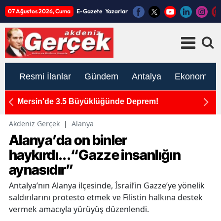
07 Ağustos 2026, Cuma
E-Gazete
Yazarlar
Resmi İlanlar
Gündem
Antalya
Ekonomi
em!
Kumluca'daki Yangın Bölgesinde Üst Dü
İnceleme!
Akdeniz Gerçek
|
Alanya
Alanya’da on binler
haykırdı...“Gazze insanlığın
aynasıdır”
Antalya’nın Alanya ilçesinde, İsrail’in Gazze’ye yönelik
saldırılarını protesto etmek ve Filistin halkına destek
vermek amacıyla yürüyüş düzenlendi.