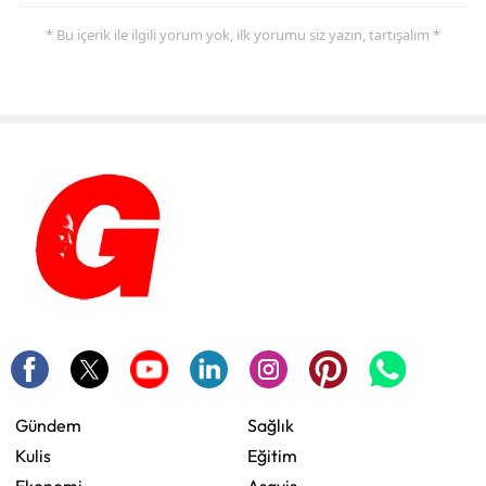
* Bu içerik ile ilgili yorum yok, ilk yorumu siz yazın, tartışalım *
Gündem
Sağlık
Kulis
Eğitim
Ekonomi
Asayiş