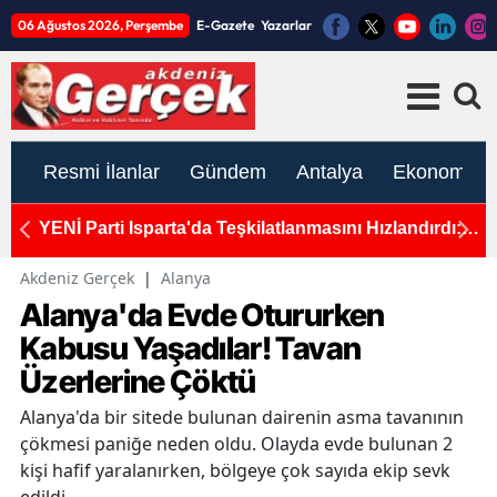
06 Ağustos 2026, Perşembe
E-Gazete
Yazarlar
Resmi İlanlar
Gündem
Antalya
Ekonomi
YENİ Parti Isparta'da Teşkilatlanmasını Hızlandırdı:
Ant
10 İlçede Süreç Tamamlandı
İnd
Akdeniz Gerçek
|
Alanya
Alanya'da Evde Otururken
Kabusu Yaşadılar! Tavan
Üzerlerine Çöktü
Alanya'da bir sitede bulunan dairenin asma tavanının
çökmesi paniğe neden oldu. Olayda evde bulunan 2
kişi hafif yaralanırken, bölgeye çok sayıda ekip sevk