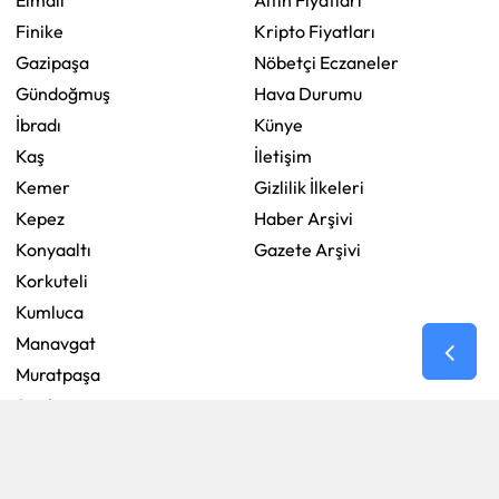
Elmalı
Altın Fiyatları
Finike
Kripto Fiyatları
Gazipaşa
Nöbetçi Eczaneler
Gündoğmuş
Hava Durumu
İbradı
Künye
Kaş
İletişim
Kemer
Gizlilik İlkeleri
Kepez
Haber Arşivi
Konyaaltı
Gazete Arşivi
Korkuteli
Kumluca
Manavgat
Muratpaşa
Serik