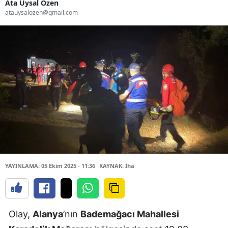
Ata Uysal Özen
atauysalozen@gmail.com
YAYINLAMA: 05 Ekim 2025 - 11:36
KAYNAK: İha
Olay,
Alanya
’nın
Bademağacı Mahallesi