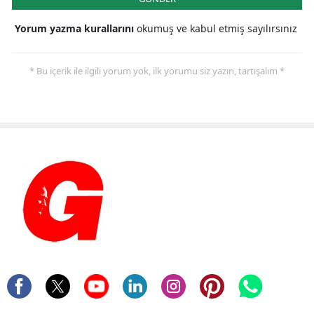
Yorum yazma kurallarını
okumuş ve kabul etmiş sayılırsınız
* Bu içerik ile ilgili yorum yok, ilk yorumu siz yazın, tartışalım *