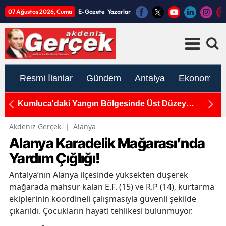
07 Ağustos 2026, Cuma
E-Gazete
Yazarlar
Resmi İlanlar
Gündem
Antalya
Ekonomi
gesinde Üst Düzey
Döşemealtı'da Otomobil ile Elektr
Yaralı
Akdeniz Gerçek
|
Alanya
Alanya Karadelik Mağarası’nda
Yardım Çığlığı!
Antalya’nın Alanya ilçesinde yüksekten düşerek
mağarada mahsur kalan E.F. (15) ve R.P (14), kurtarma
ekiplerinin koordineli çalışmasıyla güvenli şekilde
çıkarıldı. Çocukların hayati tehlikesi bulunmuyor.