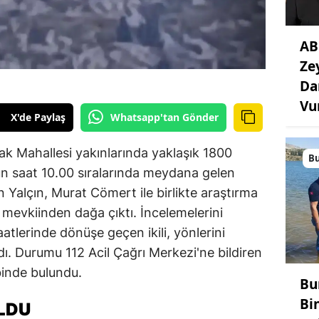
AB
Ze
Da
Vu
X'de Paylaş
Whatsapp'tan Gönder
cak Mahallesi yakınlarında yaklaşık 1800
B
n saat 10.00 sıralarında meydana gelen
 Yalçın, Murat Cömert ile birlikte araştırma
mevkiinden dağa çıktı. İncelemelerini
lerinde dönüşe geçen ikili, yönlerini
. Durumu 112 Acil Çağrı Merkezi'ne bildiren
binde bulundu.
Bu
Bi
LDU