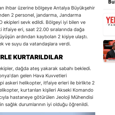
Bu
lan ihbar üzerine bölgeye Antalya Büyükşehir
minden 2 personel, jandarma, Jandarma
kipleri sevk edildi. Bölgeyi iyi bilen ve
 itfaiye eri, saat 22.00 sıralarında dağa
rüyüşün ardından kaybolan 2 kişiye ulaştı.
mek ve suyu da vatandaşlara verdi.
RLE KURTARILDILAR
ipler, dağda ateş yakarak sabahı bekledi.
Konya'dan gelen Hava Kuvvetleri
 askeri helikopter, itfaiye erleri ile birlikte 2
elikopter, kurtarılan kişileri Akseki Komando
cıyla hastaneye götürülen Jeoloji Mühendisi
 sağlık durumlarının iyi olduğu öğrenildi.