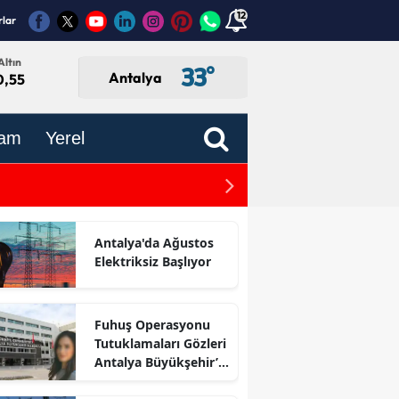
12
rlar
Altın
33
°
Antalya
0,55
am
Yerel
ABD'den Türkiye Zeytinyağ
Kalır"
Antalya'da Ağustos
Elektriksiz Başlıyor
Fuhuş Operasyonu
Tutuklamaları Gözleri
Antalya Büyükşehir’e
Çevirdi