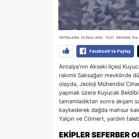
YAYINLAMA: 23 Ekim 2025 - 12:21
KAYNAK: İha
Facebook'ta Paylaş
Antalya'nın Akseki ilçesi Kuyu
rakımlı Saksağan mevkiinde dü
olayda, Jeoloji Mühendisi Cihan
yapmak üzere Kuyucak Beldibi 
tamamladıktan sonra akşam saat
kaybederek dağda mahsur kaldı
Yalçın ve Cömert, yardım tale
EKİPLER SEFERBER O