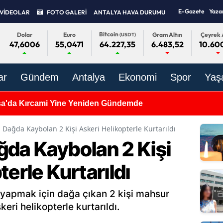
E-Gazete
Yaza
VİDEOLAR
FOTO GALERİ
ANTALYA HAVA DURUMU
Bitcoin
Dolar
Euro
Gram Altın
Çeyrek 
(USDT)
47,6006
55,0471
6.483,52
10.60
64.227,35
ar
Gündem
Antalya
Ekonomi
Spor
Yaş
a'da Kırcami Yine Yeniden Gündemde
 Dağda Kaybolan 2 Kişi Askeri Helikopterle Kurtarıldı
ğda Kaybolan 2 Kişi
terle Kurtarıldı
 yapmak için dağa çıkan 2 kişi mahsur
keri helikopterle kurtarıldı.