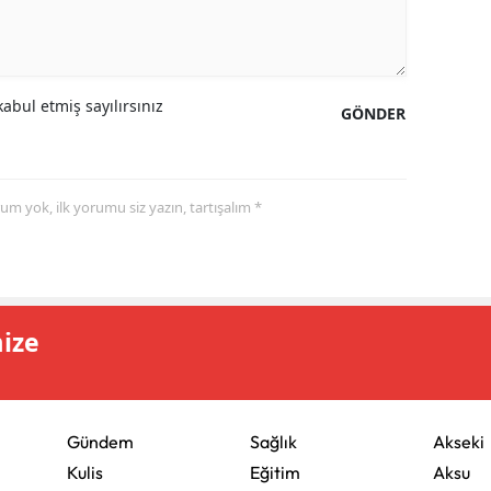
abul etmiş sayılırsınız
GÖNDER
yorum yok, ilk yorumu siz yazın, tartışalım *
mize
Gündem
Sağlık
Akseki
Kulis
Eğitim
Aksu