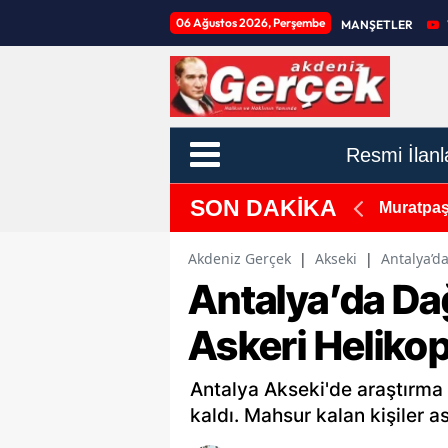
06 Ağustos 2026, Perşembe
MANŞETLER
Resmi İlanl
SON DAKİKA
 Prim Desteği Masaya Yatırıldı
Muratpaş
Akdeniz Gerçek
|
Akseki
|
Antalya’da
Antalya’da Da
Askeri Helikop
Antalya Akseki'de araştırma
kaldı. Mahsur kalan kişiler as