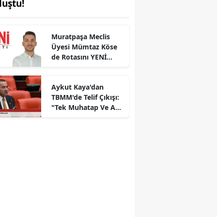
luştu!
Muratpaşa Meclis
Üyesi Mümtaz Köse
de Rotasını YENİ
Parti'ye Çevirdi!
Aykut Kaya'dan
TBMM'de Telif Çıkışı:
"Tek Muhatap Ve Adil
Bedel Olsun"