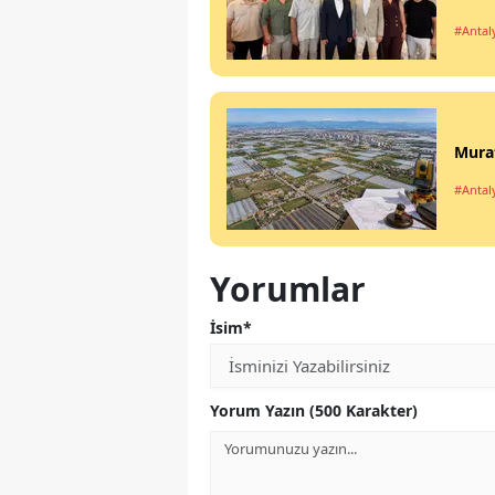
#Antal
Mura
#Antal
Yorumlar
İsim*
Yorum Yazın (500 Karakter)