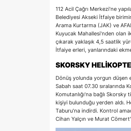
112 Acil Çağrı Merkezi'ne yapı
Belediyesi Akseki İtfaiye biri
Arama Kurtarma (JAK) ve AFAD e
Kuyucak Mahallesi'nden olan iki
çıkarak yaklaşık 4,5 saatlik yü
İtfaiye erleri, yanlarındaki ek
SKORSKY HELİKOPTE
Dönüş yolunda yorgun düşen ek
Sabah saat 07.30 sıralarında 
Komutanlığı'na bağlı Skorsky tipi
kişiyi bulunduğu yerden aldı. H
Taburu'na indirdi. Kontrol ama
Cihan Yalçın ve Murat Cömert'in