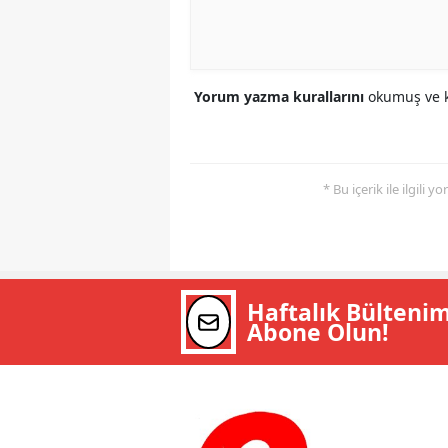
Yorum yazma kurallarını
okumuş ve k
* Bu içerik ile ilgili 
Haftalık Bülteni
Abone Olun!