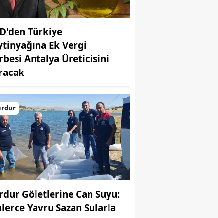
D'den Türkiye
ytinyağına Ek Vergi
rbesi Antalya Üreticisini
racak
urdur
rdur Göletlerine Can Suyu:
nlerce Yavru Sazan Sularla