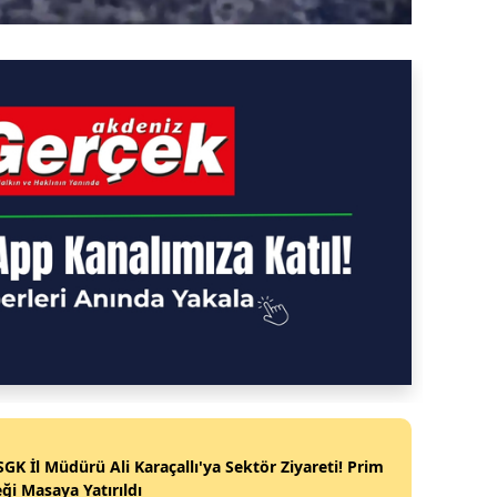
SGK İl Müdürü Ali Karaçallı'ya Sektör Ziyareti! Prim
ği Masaya Yatırıldı