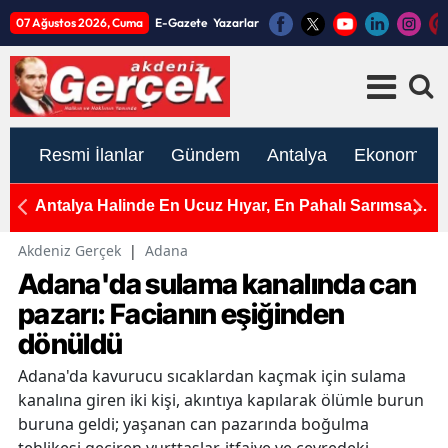
07 Ağustos 2026, Cuma
E-Gazete
Yazarlar
Resmi İlanlar
Gündem
Antalya
Ekonomi
a Halinde En Ucuz Hıyar, En Pahalı Sarımsak
Antalya’dan 
il Soğan
Çağrısı
Akdeniz Gerçek
|
Adana
Adana'da sulama kanalında can
pazarı: Facianın eşiğinden
dönüldü
Adana'da kavurucu sıcaklardan kaçmak için sulama
kanalına giren iki kişi, akıntıya kapılarak ölümle burun
buruna geldi; yaşanan can pazarında boğulma