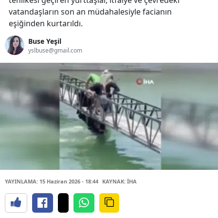
tehlikesi geçiren yurttaşlar, itfaiye ve çevredeki
vatandaşların son an müdahalesiyle facianın
eşiğinden kurtarıldı.
Buse Yeşil
yslbuse@gmail.com
YAYINLAMA: 15 Haziran 2026 - 18:44
KAYNAK: İHA