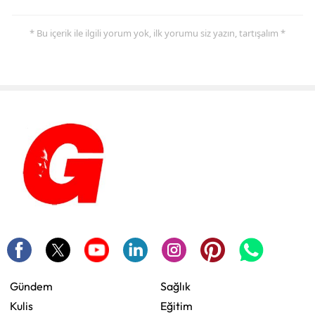
* Bu içerik ile ilgili yorum yok, ilk yorumu siz yazın, tartışalım *
Gündem
Sağlık
Kulis
Eğitim