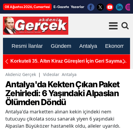
08 Ağustos 2026, Cumartesi
E-Gazete
Yazarlar
Resmi İlanlar
Gündem
Antalya
Ekonomi
1
Korkuteli 35. Altın Kiraz Güreşleri İçin Geri Sayıma
U
Başladı
A
Akdeniz Gerçek
|
Videolar
Antalya
Antalya'da Kekten Çıkan Paket
Zehirledi: 6 Yaşındaki Alpaslan
Ölümden Döndü
Antalya'da marketten alınan kekin içindeki nem
tutucuyu çikolata sosu sanarak yiyen 6 yaşındaki
Alpaslan Büyüközer hastanelik oldu, aileler uyarıldı.