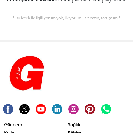
* Bu içerik ile ilgili yorum yok, ilk yorumu siz yazın, tartışalım *
Gündem
Sağlık
Kulis
Eğitim