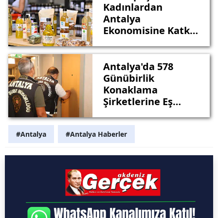
Kadınlardan
Antalya
Ekonomisine Katkı:
41 Kooperatif, 8 Bin
Ürün, 3 Milyon TL
Gelir
Antalya'da 578
Günübirlik
Konaklama
Şirketlerine Eş
Zamanlı Denetim
#Antalya
#Antalya Haberler