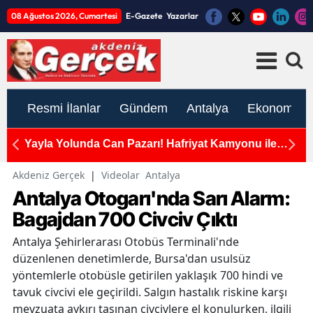
08 Ağustos 2026, Cumartesi
E-Gazete
Yazarlar
Resmi İlanlar
Gündem
Antalya
Ekonomi
Yayla Yolunda Can Pazarı! Hafriyat Kamyonu ile
K
Otomobil Çarpıştı, 9 Yaralı!
Me
Akdeniz Gerçek
|
Videolar
Antalya
Antalya Otogarı'nda Sarı Alarm:
Bagajdan 700 Civciv Çıktı
Antalya Şehirlerarası Otobüs Terminali'nde
düzenlenen denetimlerde, Bursa'dan usulsüz
yöntemlerle otobüsle getirilen yaklaşık 700 hindi ve
tavuk civcivi ele geçirildi. Salgın hastalık riskine karşı
mevzuata aykırı taşınan civcivlere el konulurken, ilgili