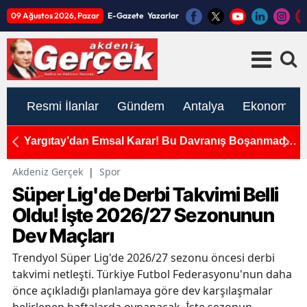
09 Ağustos 2026, Pazar
E-Gazete
Yazarlar
Resmi İlanlar
Gündem
Antalya
Ekonomi
ını
Yargıtay’dan Emsal Karar! Bu Davranış Boşanmada
A
Tam Kusur Sayıldı
Y
Akdeniz Gerçek
|
Spor
Süper Lig'de Derbi Takvimi Belli
Oldu! İşte 2026/27 Sezonunun
Dev Maçları
Trendyol Süper Lig'de 2026/27 sezonu öncesi derbi
takvimi netleşti. Türkiye Futbol Federasyonu'nun daha
önce açıkladığı planlamaya göre dev karşılaşmalar