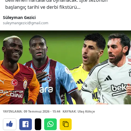
belirlenen haftalarda oynanacak. İşte sezonun
başlangıç tarihi ve derbi fikstürü...
Süleyman Gezici
suleymangezici@gmail.com
YAYINLAMA: 09 Temmuz 2026 - 15:44
KAYNAK: Ulaş Kökçe