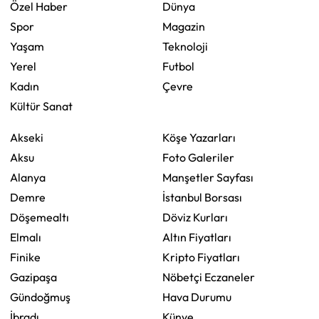
Özel Haber
Dünya
Spor
Magazin
Yaşam
Teknoloji
Yerel
Futbol
Kadın
Çevre
Kültür Sanat
Akseki
Köşe Yazarları
Aksu
Foto Galeriler
Alanya
Manşetler Sayfası
Demre
İstanbul Borsası
Döşemealtı
Döviz Kurları
Elmalı
Altın Fiyatları
Finike
Kripto Fiyatları
Gazipaşa
Nöbetçi Eczaneler
Gündoğmuş
Hava Durumu
İbradı
Künye