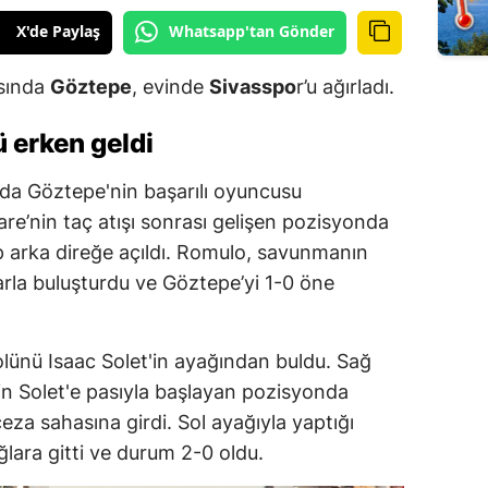
X'de Paylaş
Whatsapp'tan Gönder
asında
Göztepe
, evinde
Sivasspo
r’u ağırladı.
ü erken geldi
ada Göztepe'nin başarılı oyuncusu
e’nin taç atışı sonrası gelişen pozisyonda
op arka direğe açıldı. Romulo, savunmanın
rla buluşturdu ve Göztepe’yi 1-0 öne
olünü Isaac Solet'in ayağından buldu. Sağ
’in Solet'e pasıyla başlayan pozisyonda
ceza sahasına girdi. Sol ayağıyla yaptığı
lara gitti ve durum 2-0 oldu.