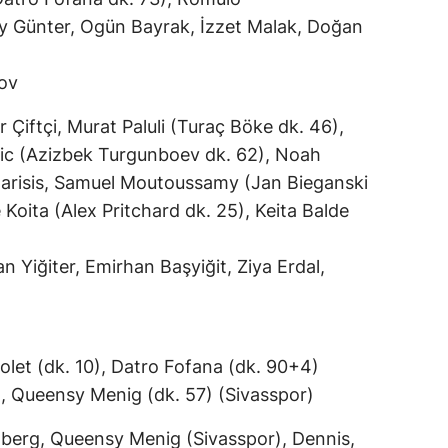
y Günter, Ogün Bayrak, İzzet Malak, Doğan
lov
r Çiftçi, Murat Paluli (Turaç Böke dk. 46),
c (Azizbek Turgunboev dk. 62), Noah
arisis, Samuel Moutoussamy (Jan Bieganski
Koita (Alex Pritchard dk. 25), Keita Balde
n Yiğiter, Emirhan Başyiğit, Ziya Erdal,
olet (dk. 10), Datro Fofana (dk. 90+4)
), Queensy Menig (dk. 57) (Sivasspor)
erg, Queensy Menig (Sivasspor), Dennis,