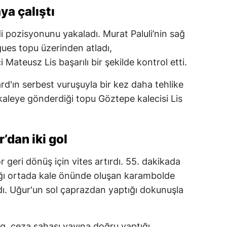
a çalıştı
di pozisyonunu yakaladı. Murat Paluli’nin sağ
ues topu üzerinden atladı,
ateusz Lis başarılı bir şekilde kontrol etti.
rd'ın serbest vuruşuyla bir kez daha tehlike
 kaleye gönderdiği topu Göztepe kalecisi Lis
’dan iki gol
r geri dönüş için vites artırdı. 55. dakikada
ğı ortada kale önünde oluşan karambolde
dı. Uğur'un sol çaprazdan yaptığı dokunuşla
g, ceza sahası yayına doğru yaptığı