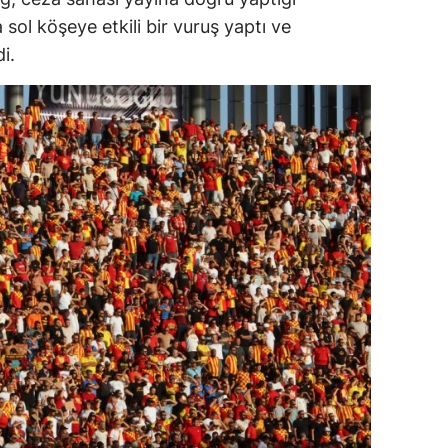
ol köşeye etkili bir vuruş yaptı ve
i.