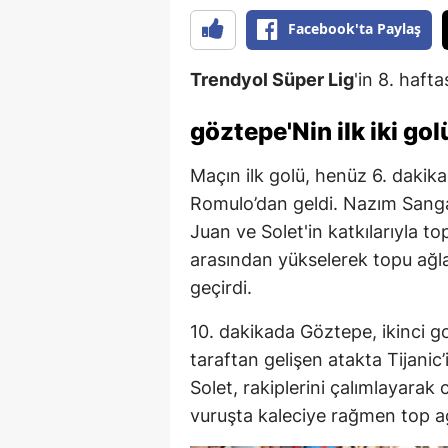
Facebook'ta Paylaş
Trendyol Süper Lig
'in 8. haft
göztepe'Nin ilk iki gol
Maçın ilk golü, henüz 6. dakik
Romulo’dan geldi. Nazım Sangar
Juan ve Solet'in katkılarıyla t
arasından yükselerek topu ağla
geçirdi.
10. dakikada Göztepe, ikinci g
taraftan gelişen atakta Tijanic
Solet, rakiplerini çalımlayarak 
vuruşta kaleciye rağmen top ağ