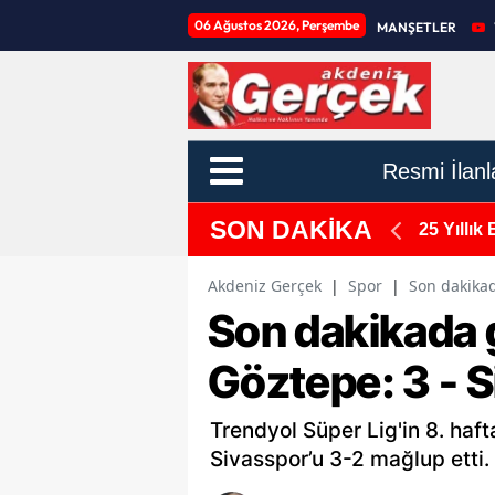
06 Ağustos 2026, Perşembe
MANŞETLER
Resmi İlanl
SON DAKİKA
psam Genişletme Talebi
25 Yıllık
Akdeniz Gerçek
|
Spor
|
Son dakikad
Son dakikada 
Göztepe: 3 - S
Trendyol Süper Lig'in 8. ha
Sivasspor’u 3-2 mağlup etti. 