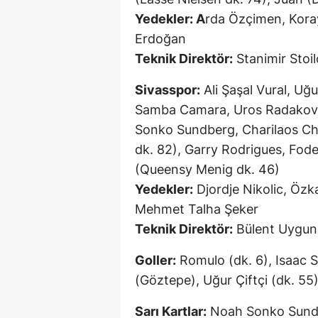
Yedekler: A
rda Özçimen, Kora
Erdoğan
Teknik Direktör:
Stanimir Stoi
Sivasspor:
Ali Şaşal Vural, Uğu
Samba Camara, Uros Radakovi
Sonko Sundberg, Charilaos Ch
dk. 82), Garry Rodrigues, Fode 
(Queensy Menig dk. 46)
Yedekler:
Djordje Nikolic, Özka
Mehmet Talha Şeker
Teknik Direktör:
Bülent Uygun
Goller:
Romulo (dk. 6), Isaac S
(Göztepe), Uğur Çiftçi (dk. 55
Sarı Kartlar:
Noah Sonko Sundb