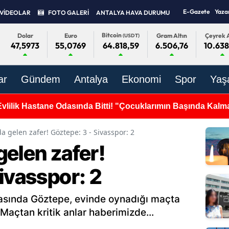
E-Gazete
Yaza
VİDEOLAR
FOTO GALERİ
ANTALYA HAVA DURUMU
Bitcoin
Dolar
Euro
Gram Altın
Çeyrek A
(USDT)
47,5973
55,0769
6.506,76
10.638
64.818,59
ar
Gündem
Antalya
Ekonomi
Spor
Yaş
 Evlilik Hastane Odasında Bitti! "Çocuklarımın Başında Kalm
a gelen zafer! Göztepe: 3 - Sivasspor: 2
gelen zafer!
ivasspor: 2
ftasında Göztepe, evinde oynadığı maçta
Maçtan kritik anlar haberimizde...