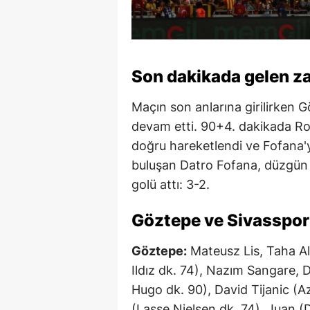
Son dakikada gelen za
Maçın son anlarına girilirken 
devam etti. 90+4. dakikada Ro
doğru hareketlendi ve Fofana'y
buluşan Datro Fofana, düzgün b
golü attı: 3-2.
Göztepe ve Sivasspor 
Göztepe:
Mateusz Lis, Taha Al
Ildız dk. 74), Nazım Sangare, 
Hugo dk. 90), David Tijanic (A
(Lasse Nielsen dk. 74), Juan 