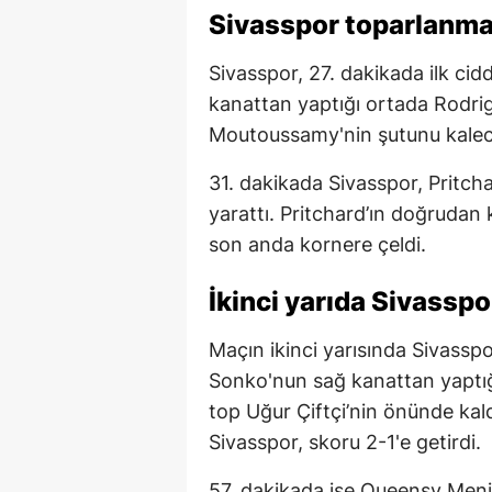
Sivasspor toparlanmay
Sivasspor, 27. dakikada ilk cid
kanattan yaptığı ortada Rodrig
Moutoussamy'nin şutunu kaleci M
31. dakikada Sivasspor, Pritcha
yarattı. Pritchard’ın doğrudan
son anda kornere çeldi.
İkinci yarıda Sivasspor
Maçın ikinci yarısında Sivasspo
Sonko'nun sağ kanattan yaptı
top Uğur Çiftçi’nin önünde kal
Sivasspor, skoru 2-1'e getirdi.
57. dakikada ise Queensy Meni