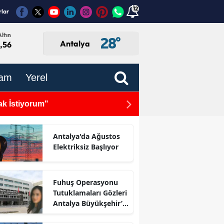
12
rlar
ltın
28
°
Antalya
,56
am
Yerel
ak İstiyorum"
Antalya'da Nem ve Sıcaklık
Sıcaklıkları
Antalya'da Ağustos
Elektriksiz Başlıyor
Fuhuş Operasyonu
Tutuklamaları Gözleri
Antalya Büyükşehir’e
Çevirdi