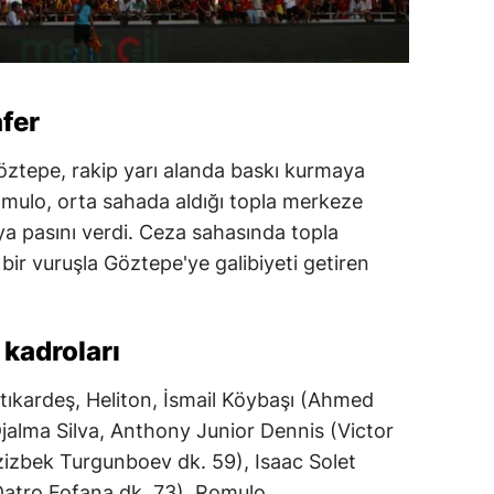
fer
Göztepe, rakip yarı alanda baskı kurmaya
mulo, orta sahada aldığı topla merkeze
a pasını verdi. Ceza sahasında topla
ir vuruşla Göztepe'ye galibiyeti getiren
kadroları
tıkardeş, Heliton, İsmail Köybaşı (Ahmed
Djalma Silva, Anthony Junior Dennis (Victor
zizbek Turgunboev dk. 59), Isaac Solet
(Datro Fofana dk. 73), Romulo