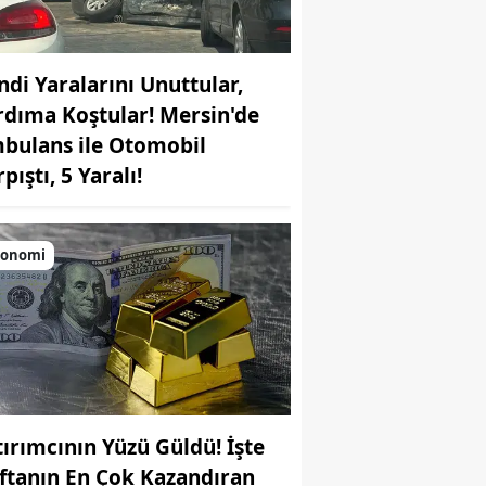
ndi Yaralarını Unuttular,
rdıma Koştular! Mersin'de
bulans ile Otomobil
pıştı, 5 Yaralı!
konomi
tırımcının Yüzü Güldü! İşte
ftanın En Çok Kazandıran