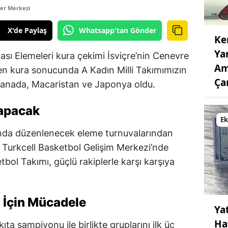
er Merkezi
X'de Paylaş
Whatsapp'tan Gönder
Ke
Ya
sı Elemeleri kura çekimi İsviçre’nin Cenevre
Am
ilen kura sonucunda A Kadın Milli Takımımızın
Çar
, Kanada, Macaristan ve Japonya oldu.
Yapacak
E
sında düzenlenecek eleme turnuvalarından
de Turkcell Basketbol Gelişim Merkezi’nde
bol Takımı, güçlü rakiplerle karşı karşıya
i İçin Mücadele
Ya
Ha
ta şampiyonu ile birlikte gruplarını ilk üç