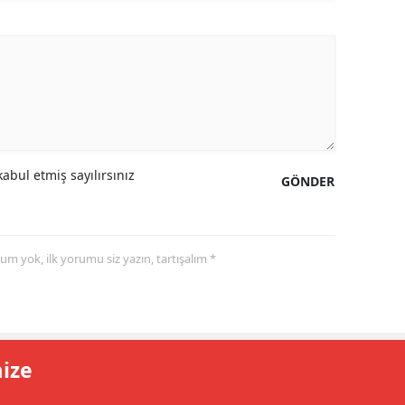
abul etmiş sayılırsınız
GÖNDER
yorum yok, ilk yorumu siz yazın, tartışalım *
mize