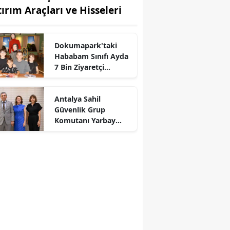
tırım Araçları ve Hisseleri
Dokumapark'taki
Hababam Sınıfı Ayda
7 Bin Ziyaretçi
Ağırlıyor
Antalya Sahil
Güvenlik Grup
Komutanı Yarbay
Tolga Coşkun'a Veda