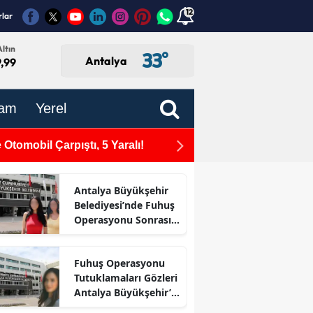
12
rlar
ltın
33
°
Antalya
,99
am
Yerel
Otomobil Çarpıştı, 5 Yaralı!
Dokumapark'taki Hababam S
Antalya Büyükşehir
Belediyesi’nde Fuhuş
Operasyonu Sonrası
İlk Adım
Fuhuş Operasyonu
Tutuklamaları Gözleri
Antalya Büyükşehir’e
Çevirdi