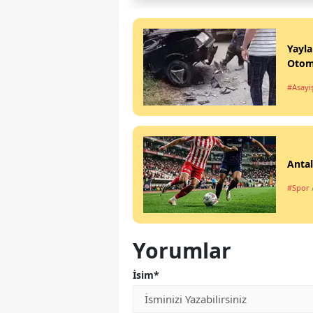
Yayla
Otomo
#Asayi
Antal
#Spor
Yorumlar
İsim*