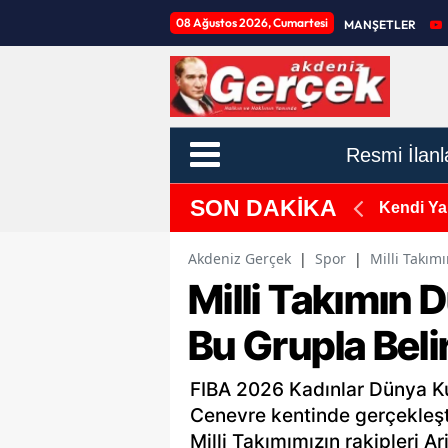
08 Ağustos 2026, Cumartesi
MANŞETLER
Resmi İlanl
SON DAKİKA
yonu ile Otomobil Çarpıştı, 9 Yaralı!
Kendi Yar
Akdeniz Gerçek
|
Spor
|
Milli Takım
Milli Takımın 
Bu Grupla Beli
FIBA 2026 Kadınlar Dünya Kup
Cenevre kentinde gerçekleşt
Milli Takımımızın rakipleri A