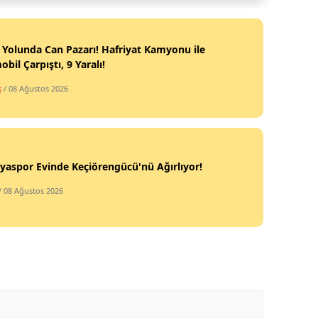
 Yolunda Can Pazarı! Hafriyat Kamyonu ile
bil Çarpıştı, 9 Yaralı!
ş
/ 08 Ağustos 2026
yaspor Evinde Keçiörengücü'nü Ağırlıyor!
/ 08 Ağustos 2026