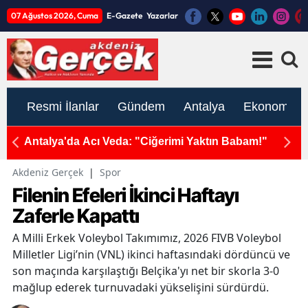
07 Ağustos 2026, Cuma
E-Gazete
Yazarlar
Resmi İlanlar
Gündem
Antalya
Ekonomi
Özel
Antalya'da Acı Veda: "Ciğerimi Yaktın Babam!"
A
Ön
Akdeniz Gerçek
|
Spor
Filenin Efeleri İkinci Haftayı
Zaferle Kapattı
A Milli Erkek Voleybol Takımımız, 2026 FIVB Voleybol
Milletler Ligi’nin (VNL) ikinci haftasındaki dördüncü ve
son maçında karşılaştığı Belçika'yı net bir skorla 3-0
mağlup ederek turnuvadaki yükselişini sürdürdü.