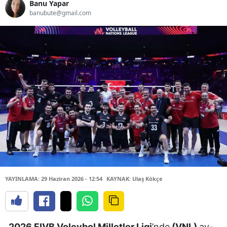
Banu Yapar
banubute@gmail.com
YAYINLAMA: 29 Haziran 2026 - 12:54
KAYNAK: Ulaş Kökçe
2026 FIVB Voleybol Milletler Ligi
’nde
(VNL)
ay-