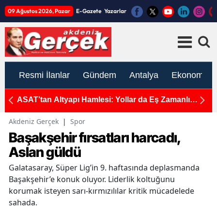
09 Ağustos 2026, Pazar
E-Gazete
Yazarlar
Resmi İlanlar
Gündem
Antalya
Ekonomi
mada
ASAT’tan Altyapı Hamlesi: Yollar da Eş Zamanlı
C
Yenileniyor
Akdeniz Gerçek
|
Spor
Başakşehir fırsatları harcadı,
Aslan güldü
Galatasaray, Süper Lig’in 9. haftasında deplasmanda
Başakşehir’e konuk oluyor. Liderlik koltuğunu
korumak isteyen sarı-kırmızılılar kritik mücadelede
sahada.