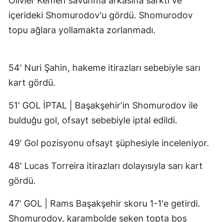
Olivier Kemen savunma arkasına sarktı ve
içerideki Shomurodov'u gördü. Shomurodov
topu ağlara yollamakta zorlanmadı.
54' Nuri Şahin, hakeme itirazları sebebiyle sarı
kart gördü.
51' GOL İPTAL | Başakşehir'in Shomurodov ile
bulduğu gol, ofsayt sebebiyle iptal edildi.
49' Gol pozisyonu ofsayt şüphesiyle inceleniyor.
48' Lucas Torreira itirazları dolayısıyla sarı kart
gördü.
47' GOL | Rams Başakşehir skoru 1-1'e getirdi.
Shomurodov, karambolde seken topta boş