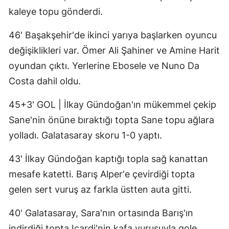
kaleye topu gönderdi.
46' Başakşehir'de ikinci yarıya başlarken oyuncu
değişiklikleri var. Ömer Ali Şahiner ve Amine Harit
oyundan çıktı. Yerlerine Ebosele ve Nuno Da
Costa dahil oldu.
45+3' GOL | İlkay Gündoğan'ın mükemmel çekip
Sane'nin önüne bıraktığı topta Sane topu ağlara
yolladı. Galatasaray skoru 1-0 yaptı.
43' İlkay Gündoğan kaptığı topla sağ kanattan
mesafe katetti. Barış Alper'e çevirdiği topta
gelen sert vuruş az farkla üstten auta gitti.
40' Galatasaray, Sara'nın ortasında Barış'ın
indirdiği topta Icardi'nin kafa vuruşuyla gole