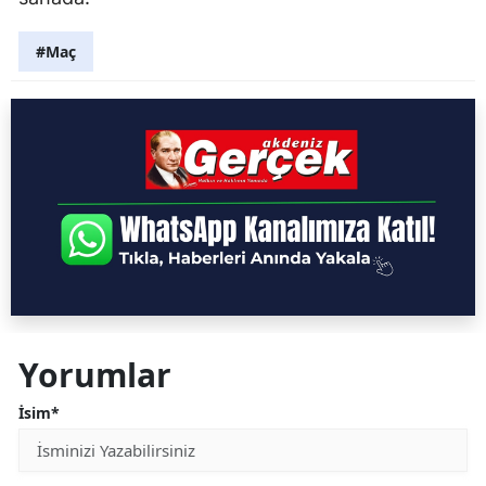
#Maç
Yorumlar
İsim*