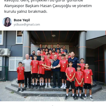
kavuştu. Genç şimşekleri bu gurur gününde
Alanyaspor Başkanı Hasan Çavuşoğlu ve yönetim
kurulu yalnız bırakmadı.
Buse Yeşil
yslbuse@gmail.com