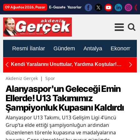
09 Ağustos 2026, Pazar
E-Gazete
Yazarlar
Resmi İlanlar
Gündem
Antalya
Ekonomi
Kendi Yaralarını Unuttular, Yardıma Koştular!
Dokum
Mersin'de Ambulans ile Otomobil Çarpıştı, 5 Yaralı!
Ziyare
Akdeniz Gerçek
|
Spor
Alanyaspor'un Geleceği Emin
Ellerde! U13 Takımımız
Şampiyonluk Kupasını Kaldırdı
Alanyaspor U13 Takımı, U13 Gelişim Ligi 4’üncü
Grup’ta elde ettiği şampiyonluğun ardından
düzenlenen törenle kupasına ve madalyalarına