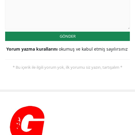
GÖNDER
Yorum yazma kurallarını
okumuş ve kabul etmiş sayılırsınız
* Bu içerik ile ilgili yorum yok, ilk yorumu siz yazın, tartışalım *