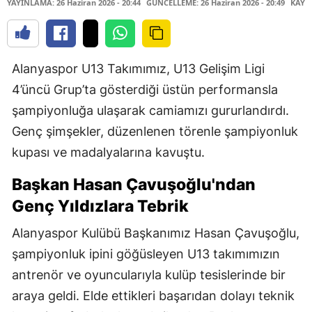
YAYINLAMA: 26 Haziran 2026 - 20:44
GÜNCELLEME: 26 Haziran 2026 - 20:49
KAYNA
Alanyaspor U13 Takımımız, U13 Gelişim Ligi
4’üncü Grup’ta gösterdiği üstün performansla
şampiyonluğa ulaşarak camiamızı gururlandırdı.
Genç şimşekler, düzenlenen törenle şampiyonluk
kupası ve madalyalarına kavuştu.
Başkan Hasan Çavuşoğlu'ndan
Genç Yıldızlara Tebrik
Alanyaspor Kulübü Başkanımız Hasan Çavuşoğlu,
şampiyonluk ipini göğüsleyen U13 takımımızın
antrenör ve oyuncularıyla kulüp tesislerinde bir
araya geldi. Elde ettikleri başarıdan dolayı teknik