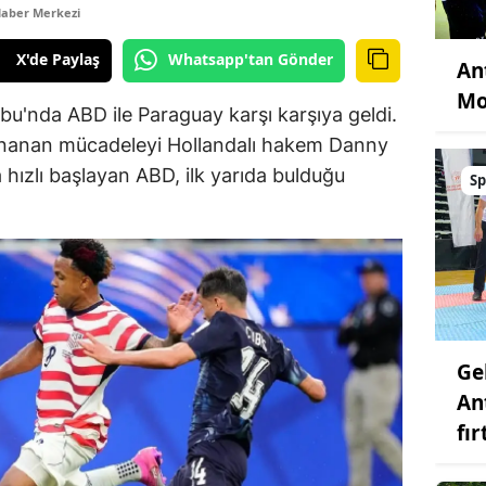
aber Merkezi
X'de Paylaş
Whatsapp'tan Gönder
An
Mo
u'nda ABD ile Paraguay karşı karşıya geldi.
nanan mücadeleyi Hollandalı hakem Danny
 hızlı başlayan ABD, ilk yarıda bulduğu
Sp
Ge
An
fır