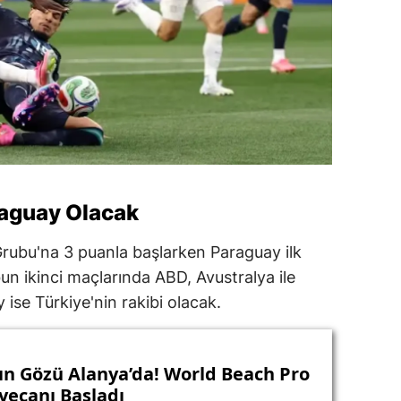
raguay Olacak
ubu'na 3 puanla başlarken Paraguay ilk
un ikinci maçlarında ABD, Avustralya ile
 ise Türkiye'nin rakibi olacak.
n Gözü Alanya’da! World Beach Pro
yecanı Başladı