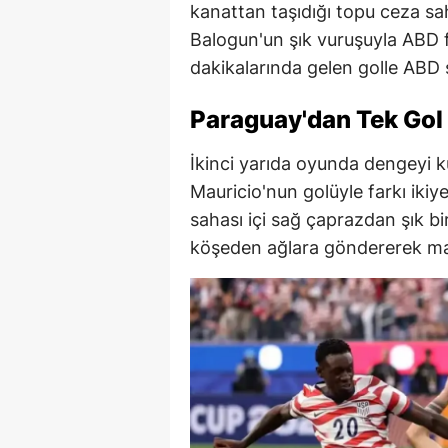
kanattan taşıdığı topu ceza sah
Balogun'un şık vuruşuyla ABD fa
dakikalarında gelen golle ABD 
Paraguay'dan Tek Gol
İkinci yarıda oyunda dengeyi 
Mauricio'nun golüyle farkı iki
sahası içi sağ çaprazdan şık b
köşeden ağlara göndererek maç