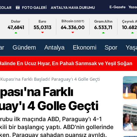
E-Gazete
Yaza
EOLAR
FOTO GALERİ
ANTALYA HAVA DURUMU
Bitcoin
Dolar
Euro
Gram Altın
Çeyrek A
(USDT)
47,6841
55,0313
6.533,71
10.682
64.336,00
ar
Gündem
Antalya
Ekonomi
Spor
Yaş
Halinde En Ucuz Hıyar, En Pahalı Sarımsak ve Yeşil Soğan
upası'na Farklı Başladı! Paraguay'ı 4 Golle Geçti
ası'na Farklı
uay'ı 4 Golle Geçti
ubu ilk maçında ABD, Paraguay'ı 4-1
li bir başlangıç yaptı. ABD'nin gollerinde
ırken, Paraguay sahadan puansız ayrıldı.