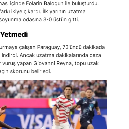
ası içinde Folarin Balogun ile buluşturdu.
rkı ikiye çıkardı. İlk yarının uzatma
soyunma odasına 3-0 üstün gitti.
 Yetmedi
kurmaya çalışan Paraguay, 73'üncü dakikada
ye indirdi. Ancak uzatma dakikalarında ceza
ir vuruş yapan Giovanni Reyna, topu uzak
ın skorunu belirledi.