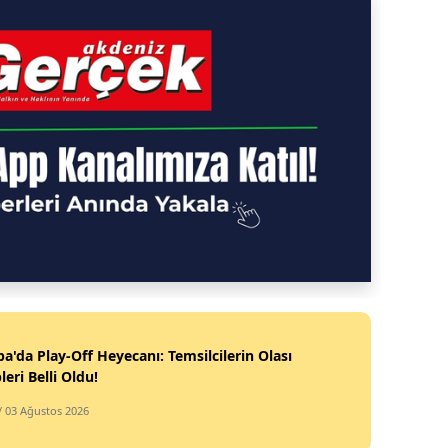
a'da Play-Off Heyecanı: Temsilcilerin Olası
leri Belli Oldu!
/ 03 Ağustos 2026