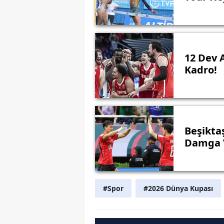
12 Dev 
Kadro!
Beşikta
Damga V
#Spor
#2026 Dünya Kupası