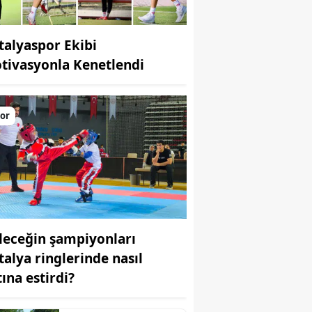
talyaspor Ekibi
tivasyonla Kenetlendi
or
leceğin şampiyonları
talya ringlerinde nasıl
tına estirdi?