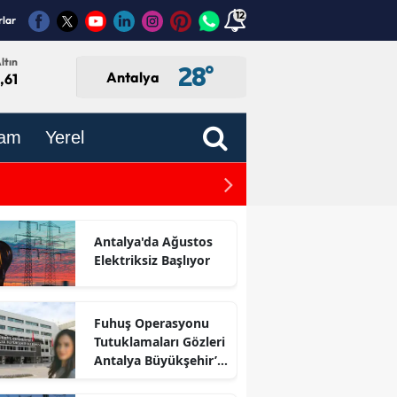
12
rlar
ltın
28
°
Antalya
,61
am
Yerel
Antalya’dan Öğretmenlere
Antalya'da Ağustos
Elektriksiz Başlıyor
Fuhuş Operasyonu
Tutuklamaları Gözleri
Antalya Büyükşehir’e
Çevirdi