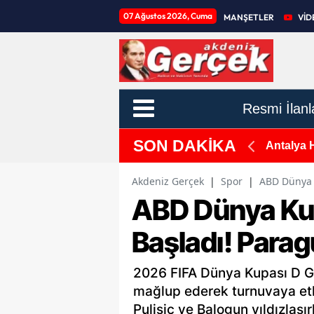
07 Ağustos 2026, Cuma
MANŞETLER
VİD
Resmi İlanl
SON DAKİKA
piti İçin Sahaya İndiler
Antalya 
Akdeniz Gerçek
|
Spor
|
ABD Dünya K
ABD Dünya Kup
Başladı! Parag
2026 FIFA Dünya Kupası D Gr
mağlup ederek turnuvaya etki
Pulisic ve Balogun yıldızlaş