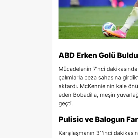
ABD Erken Golü Buldu
Mücadelenin 7'nci dakikasında s
çalımlarla ceza sahasına gird
aktardı. McKennie'nin kale ön
eden Bobadilla, meşin yuvarla
geçti.
Pulisic ve Balogun Far
Karşılaşmanın 31'inci dakikasın