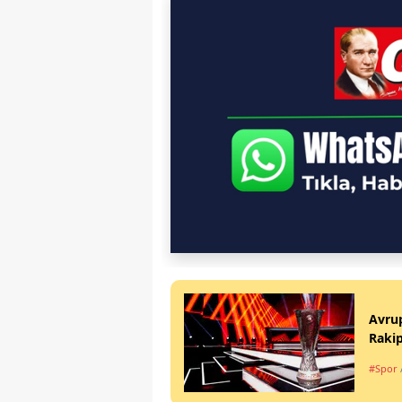
Avrup
Rakip
#Spor