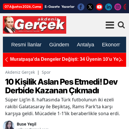
07 Ağustos 2026, Cuma
E-Gazete
Yazarlar
Resmi İlanlar
Gündem
Antalya
Ekonomi
çtı:
Muratpaşa'da Dengeler Değişti: 34 Üyenin 10’u Yeni
A
Parti’de!
S
Akdeniz Gerçek
|
Spor
10 Kişilik Aslan Pes Etmedi! Dev
Derbide Kazanan Çıkmadı
Süper Lig’in 8. haftasında Türk futbolunun iki ezeli
rakibi Galatasaray ile Beşiktaş, Rams Park’ta karşı
karşıya geldi. Mücadele 1-1’lik beraberlikle sona erdi.
Buse Yeşil