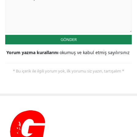
GÖNDER
Yorum yazma kurallarını
okumuş ve kabul etmiş sayılırsınız
* Bu içerik ile ilgili yorum yok, ilk yorumu siz yazın, tartışalım *