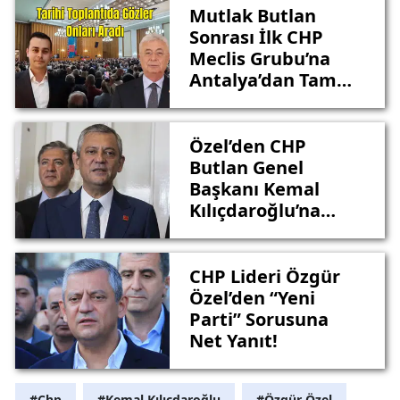
Mutlak Butlan
Sonrası İlk CHP
Meclis Grubu’na
Antalya’dan Tam
Destek
Özel’den CHP
Butlan Genel
Başkanı Kemal
Kılıçdaroğlu’na
‘Grup’ Tepkisi
CHP Lideri Özgür
Özel’den “Yeni
Parti” Sorusuna
Net Yanıt!
#Chp
#Kemal Kılıçdaroğlu
#Özgür Özel