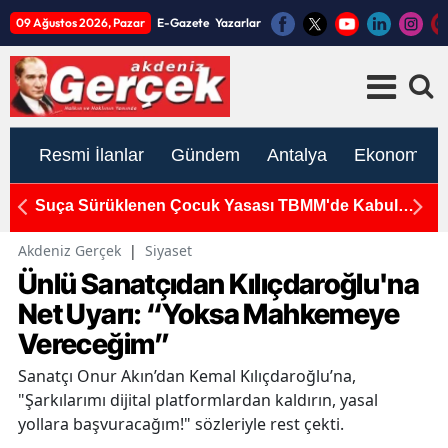
09 Ağustos 2026, Pazar
E-Gazete
Yazarlar
Resmi İlanlar
Gündem
Antalya
Ekonomi
Suça Sürüklenen Çocuk Yasası TBMM'de Kabul
K
Edildi
S
Akdeniz Gerçek
|
Siyaset
Ünlü Sanatçıdan Kılıçdaroğlu'na
Net Uyarı: “Yoksa Mahkemeye
Vereceğim”
Sanatçı Onur Akın’dan Kemal Kılıçdaroğlu’na,
"Şarkılarımı dijital platformlardan kaldırın, yasal
yollara başvuracağım!" sözleriyle rest çekti.