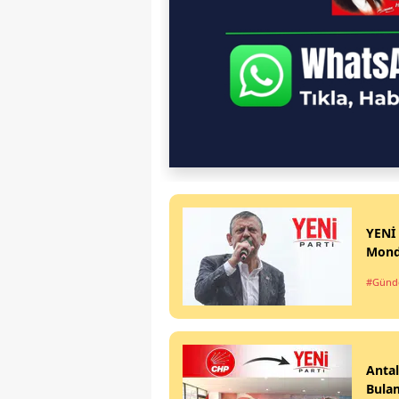
YENİ 
Monde
#Gün
Antal
Bula