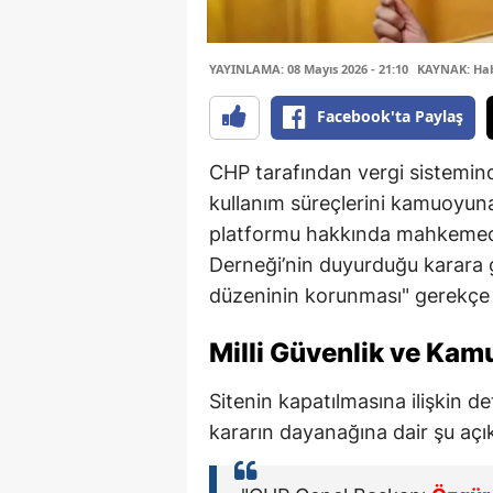
YAYINLAMA: 08 Mayıs 2026 - 21:10
KAYNAK: Ha
Facebook'ta Paylaş
CHP tarafından vergi sistemind
kullanım süreçlerini kamuoyu
platformu hakkında mahkemece 
Derneği’nin duyurduğu karara g
düzeninin korunması" gerekçe g
Milli Güvenlik ve Kam
Sitenin kapatılmasına ilişkin d
kararın dayanağına dair şu aç