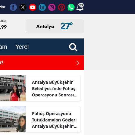
12
rlar
ltın
27
°
Antalya
,99
am
Yerel
r!
Gaziantep Nurdağı'nda 4
Antalya Büyükşehir
Belediyesi’nde Fuhuş
Operasyonu Sonrası
İlk Adım
Fuhuş Operasyonu
Tutuklamaları Gözleri
Antalya Büyükşehir’e
Çevirdi