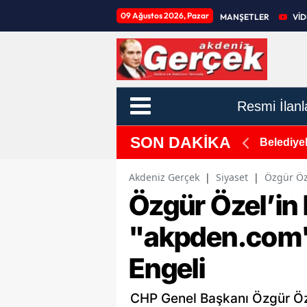
09 Ağustos 2026, Pazar
MANŞETLER
Vİ
Resmi İlanl
SON DAKİKA
dı, Yangın Kontrol Altına Alındı
Belediyel
Akdeniz Gerçek
|
Siyaset
|
Özgür Öz
Özgür Özel’in
"akpden.com" 
Engeli
CHP Genel Başkanı Özgür Öze