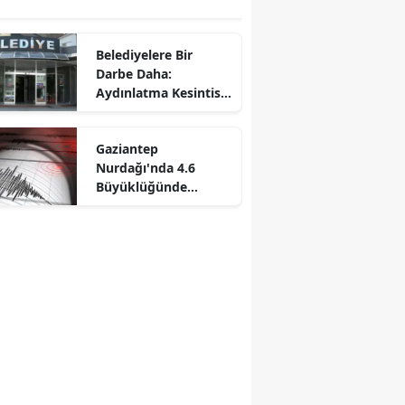
Belediyelere Bir
Darbe Daha:
Aydınlatma Kesintisi
Yüzde 60’a Çıkıyor!
Gaziantep
Nurdağı'nda 4.6
Büyüklüğünde
Deprem