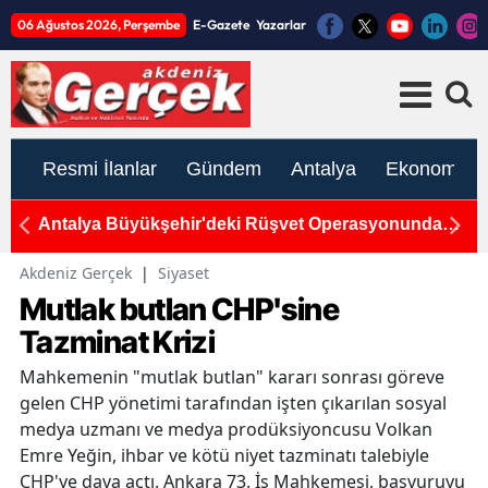
06 Ağustos 2026, Perşembe
E-Gazete
Yazarlar
Resmi İlanlar
Gündem
Antalya
Ekonomi
Antalya Büyükşehir'deki Rüşvet Operasyonunda
An
Yeni Gelişme
T
Akdeniz Gerçek
|
Siyaset
Mutlak butlan CHP'sine
Tazminat Krizi
Mahkemenin "mutlak butlan" kararı sonrası göreve
gelen CHP yönetimi tarafından işten çıkarılan sosyal
medya uzmanı ve medya prodüksiyoncusu Volkan
Emre Yeğin, ihbar ve kötü niyet tazminatı talebiyle
CHP'ye dava açtı. Ankara 73. İş Mahkemesi, başvuruyu