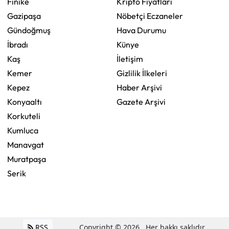
Finike
Kripto Fiyatları
Gazipaşa
Nöbetçi Eczaneler
Gündoğmuş
Hava Durumu
İbradı
Künye
Kaş
İletişim
Kemer
Gizlilik İlkeleri
Kepez
Haber Arşivi
Konyaaltı
Gazete Arşivi
Korkuteli
Kumluca
Manavgat
Muratpaşa
Serik
RSS
Copyright © 2026 . Her hakkı saklıdır.