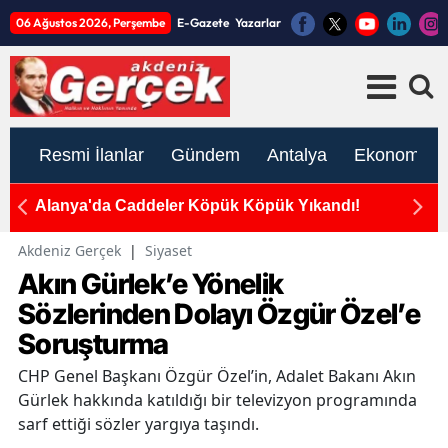
06 Ağustos 2026, Perşembe
E-Gazete
Yazarlar
Resmi İlanlar
Gündem
Antalya
Ekonomi
OB
Alanya'da Caddeler Köpük Köpük Yıkandı!
Ye
P
Akdeniz Gerçek
|
Siyaset
Akın Gürlek’e Yönelik
Sözlerinden Dolayı Özgür Özel’e
Soruşturma
CHP Genel Başkanı Özgür Özel’in, Adalet Bakanı Akın
Gürlek hakkında katıldığı bir televizyon programında
sarf ettiği sözler yargıya taşındı.