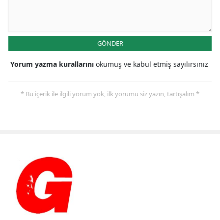
GÖNDER
Yorum yazma kurallarını
okumuş ve kabul etmiş sayılırsınız
* Bu içerik ile ilgili yorum yok, ilk yorumu siz yazın, tartışalım *