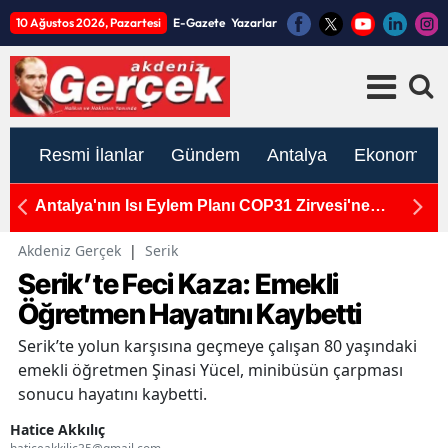
10 Ağustos 2026, Pazartesi
E-Gazete
Yazarlar
Resmi İlanlar
Gündem
Antalya
Ekonomi
n
Antalya'nın Isı Eylem Planı COP31 Zirvesi'ne
An
Hazırlanıyor
M
Akdeniz Gerçek
|
Serik
Serik’te Feci Kaza: Emekli
Öğretmen Hayatını Kaybetti
Serik’te yolun karşısına geçmeye çalışan 80 yaşındaki
emekli öğretmen Şinasi Yücel, minibüsün çarpması
sonucu hayatını kaybetti.
Hatice Akkılıç