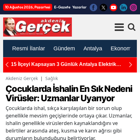
10 Ağustos 2026, Pazartesi
E-Gazete
Yazarlar
Resmi İlanlar
Gündem
Antalya
Ekonomi
n
15 İlçeyi Kapsayan 3 Günlük Antalya Elektrik
M
Kesintisi: 10-11-12 Ağustos Programı Açıklandı
Ka
Akdeniz Gerçek
|
Sağlık
Çocuklarda İshalin En Sık Nedeni
Virüsler: Uzmanlar Uyarıyor
Çocuklarda ishal, sıkça karşılaşılan bir sorun olup
genellikle mevsim geçişlerinde ortaya çıkar. Uzmanlar,
ishalin genellikle virüslerden kaynaklandığını ve
belirtiler arasında ateş, kusma ve karın ağrısı gibi
durumların bulunduğunu belirtiyorlar.