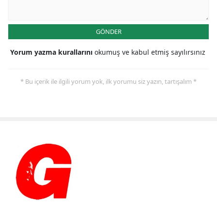
GÖNDER
Yorum yazma kurallarını
okumuş ve kabul etmiş sayılırsınız
* Bu içerik ile ilgili yorum yok, ilk yorumu siz yazın, tartışalım *